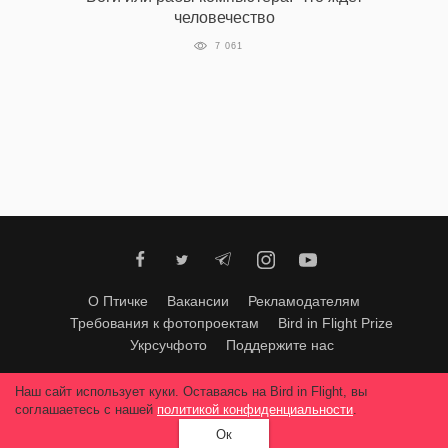
человечество
7 061
О Птичке
Вакансии
Рекламодателям
Требования к фотопроектам
Bird in Flight Prize
Укрсучфото
Поддержите нас
Любое использование материалов допускается только с согласия
Наш сайт использует куки. Оставаясь на Bird in Flight, вы
редакции
.
© 2026, Bird In Flight.
соглашаетесь с нашей
политикой конфиденциальности
.
Все права защищены.
Ок