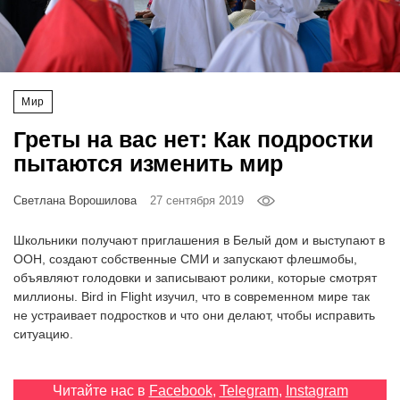
‘21
Фотопроект
Мир
Репортаж
Греты на вас нет: Как подростки
Партнерский
пытаются изменить мир
материал
Светлана Ворошилова
27 сентября 2019
О
птичке
Школьники получают приглашения в Белый дом и выступают в
ООН, создают собственные СМИ и запускают флешмобы,
объявляют голодовки и записывают ролики, которые смотрят
Рекламодателям
миллионы. Bird in Flight изучил, что в современном мире так
не устраивает подростков и что они делают, чтобы исправить
ситуацию.
Читайте нас в
Facebook
,
Telegram
,
Instagram