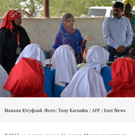
Малала Юсуфзай. Фото: Tony Karumba / AFP / East News