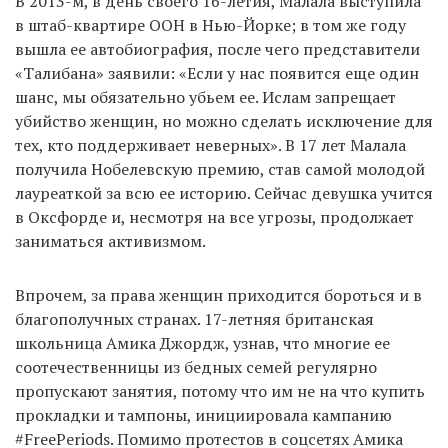
В 2013-м, в день своего 16-летия, Малала выступила
в штаб-квартире ООН в Нью-Йорке; в том же году
вышла ее автобиография, после чего представители
«Талибана» заявили: «Если у нас появится еще один
шанс, мы обязательно убьем ее. Ислам запрещает
убийство женщин, но можно сделать исключение для
тех, кто поддерживает неверных». В 17 лет Малала
получила Нобелевскую премию, став самой молодой
лауреаткой за всю ее историю. Сейчас девушка учится
в Оксфорде и, несмотря на все угрозы, продолжает
заниматься активизмом.
Впрочем, за права женщин приходится бороться и в
благополучных странах. 17-летняя британская
школьница Амика Джордж, узнав, что многие ее
соотечественницы из бедных семей регулярно
пропускают занятия, потому что им не на что купить
прокладки и тампоны, инициировала кампанию
#FreePeriods. Помимо протестов в соцсетях Амика