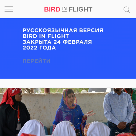
BIRD
FLIGHT
IN
Вдохновение
Почему
это
шедевр
Мир
Игра
Новости
Bird
in
Flight
Prize