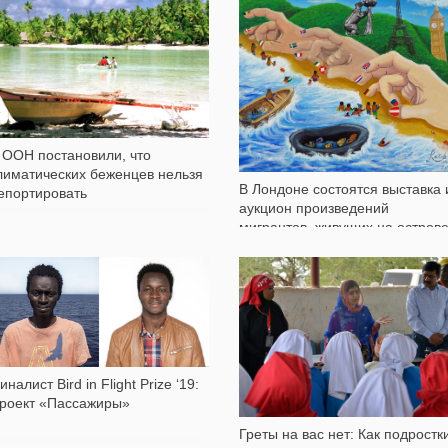
Услышать и понять: Поэтично о
2 198
604
жизни турецких мигрантов
 ООН постановили, что
лиматических беженцев нельзя
В Лондоне состоятся выставка 
епортировать
аукцион произведений
мигрантов, живущих на остров
Лесбос
8 803
3 861
иналист Bird in Flight Prize ‘19:
роект «Пассажиры»
Греты на вас нет: Как подростк