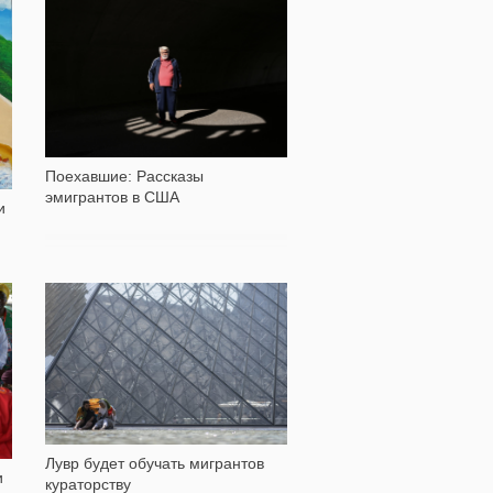
21 788
Поехавшие: Рассказы
эмигрантов в США
и
е
261
Лувр будет обучать мигрантов
и
кураторству