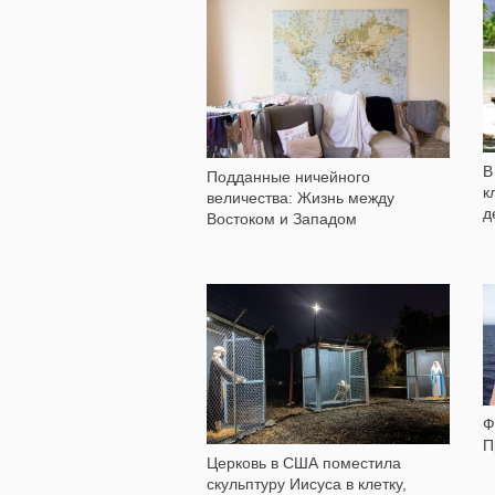
1 390
В
Подданные ничейного
к
величества: Жизнь между
д
Востоком и Западом
337
Ф
П
Церковь в США поместила
скульптуру Иисуса в клетку,