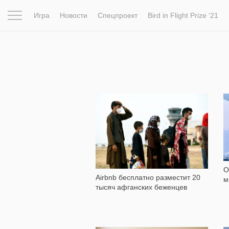
Игра
Новости
Спецпроект
Bird in Flight Prize ‘21
Вдохновение
Почему это шедевр
Мир
Фотопрое
118
О
Airbnb бесплатно разместит 20
м
тысяч афганских беженцев