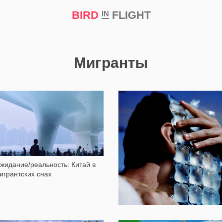
BIRD
FLIGHT
IN
кт
Репортаж
Мигранты
1 893
1 060
жидание/реальность: Китай в
игрантских снах