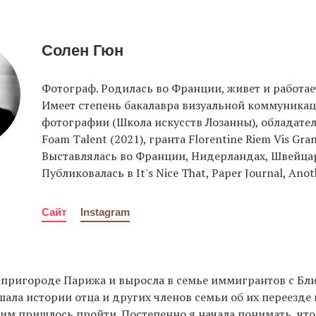
Солен Гюн
Фотограф. Родилась во Франции, живет и работае
Имеет степень бакалавра визуальной коммуникац
фотографии (Школа искусств Лозанны), обладате
Foam Talent (2021), гранта Florentine Riem Vis Gra
Выставлялась во Франции, Нидерландах, Швейца
Публиковалась в It's Nice That, Paper Journal, Anot
Сайт
Instagram
 пригороде Парижа и выросла в семье иммигрантов с Бли
ушала истории отца и других членов семьи об их переезде 
о им пришлось пройти. Постепенно я начала понимать, чт