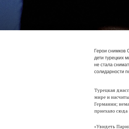
Герои снимков С
дети турецких м
не стала снимат
солидарности по
Турецкая диасп
мире и насчиты
Германии; нема
приехало сюда 
«Увидеть Париж