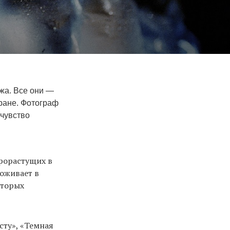
ижа. Все они —
тране. Фотограф
 чувство
рорастущих в
роживает в
оторых
сту», «Темная