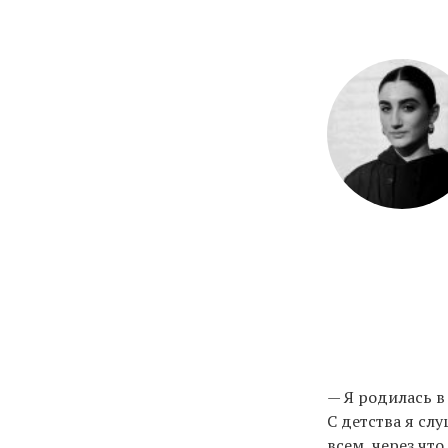
— Я родилась в
С детства я сл
всем, через чт