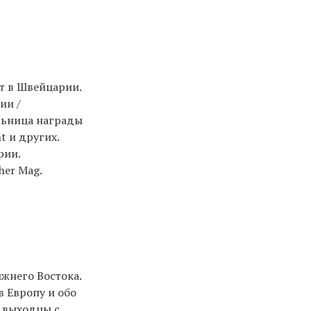
т в Швейцарии.
ии /
льница награды
nt и других.
рии.
her Mag.
жнего Востока.
в Европу и обо
о выходцы с