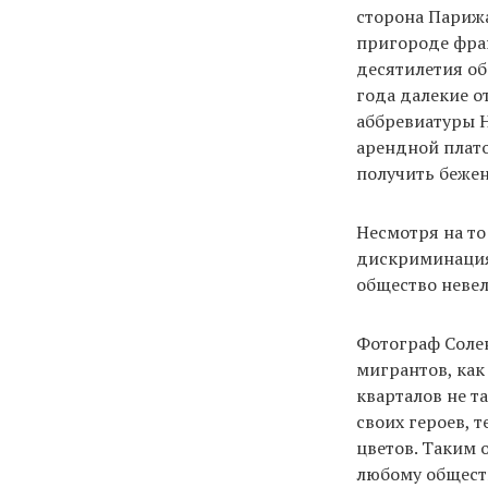
сторона Парижа
пригороде фран
десятилетия об
года далекие о
аббревиатуры H
арендной плато
получить беже
Несмотря на то
дискриминация 
общество невел
Фотограф Соле
мигрантов, как
кварталов не т
своих героев, 
цветов. Таким 
любому обществ