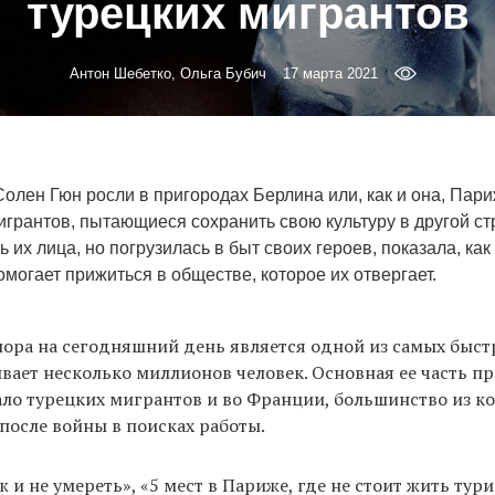
турецких мигрантов
Антон Шебетко, Ольга Бубич
17 марта 2021
олен Гюн росли в пригородах Берлина или, как и она, Пар
игрантов, пытающиеся сохранить свою культуру в другой с
ь их лица, но погрузилась в быт своих героев, показала, как
могает прижиться в обществе, которое их отвергает.
ора на сегодняшний день является одной из самых быст
вает несколько миллионов человек. Основная ее часть п
ло турецких мигрантов и во Франции, большинство из к
после войны в поисках работы.
 и не умереть», «5 мест в Париже, где не стоит жить тури