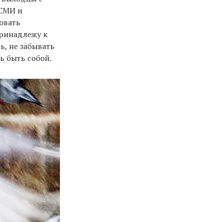
 СМИ и
овать
принадлежу к
, не забывать
ь быть собой.