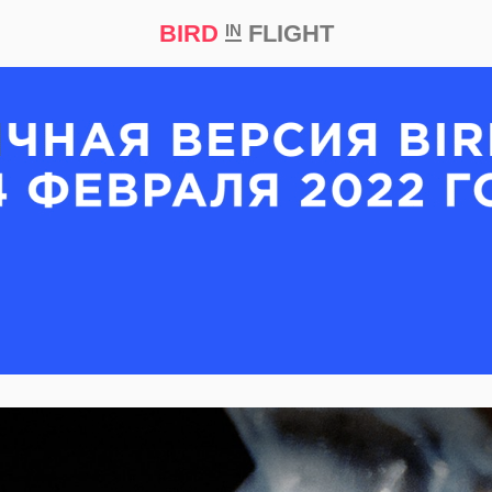
BIRD
FLIGHT
IN
кт
Репортаж