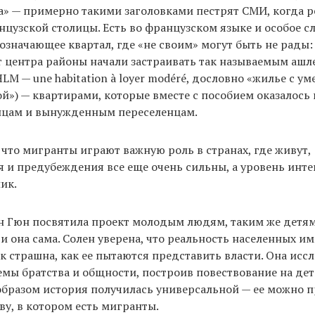
» — примерно такими заголовками пестрят СМИ, когда р
цузской столицы. Есть во французском языке и особое с
означающее квартал, где «не своим» могут быть не рады: b
т центра районы начали застраивать так называемым ашл
LM — une habitation à loyer modéré, дословно «жилье с у
й») — квартирами, которые вместе с пособием оказалось
нцам и вынужденным переселенцам.
 что мигранты играют важную роль в странах, где живут,
и предубеждения все еще очень сильны, а уровень инте
ик.
н Гюн посвятила проект молодым людям, таким же детям
 и она сама. Солен уверена, что реальность населенных 
ак страшна, как ее пытаются представить власти. Она исс
темы братства и общности, построив повествование на дет
образом история получилась универсальной — ее можно 
у, в котором есть мигранты.