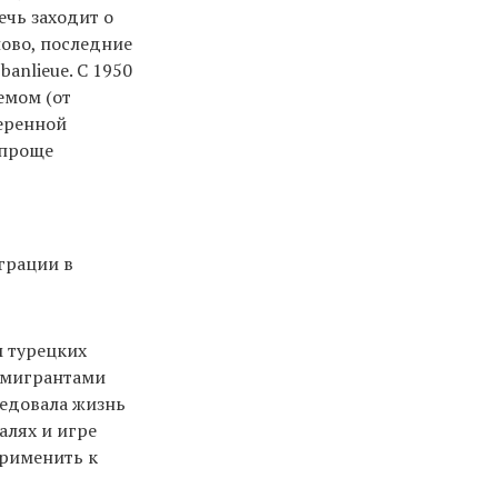
ечь заходит о
лово, последние
anlieue. C 1950
емом (от
меренной
 проще
грации в
 турецких
иммигрантами
ледовала жизнь
алях и игре
применить к