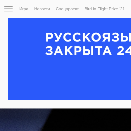
Игра
Новости
Спецпроект
Bird in Flight Prize ‘21
Вдохновение
Почему это шедевр
Мир
Фотопрое