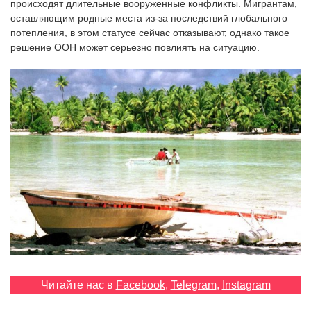
происходят длительные вооруженные конфликты. Мигрантам,
‘21
оставляющим родные места из-за последствий глобального
потепления, в этом статусе сейчас отказывают, однако такое
Фотопроект
решение ООН может серьезно повлиять на ситуацию.
Репортаж
Партнерский
материал
О
птичке
Рекламодателям
Читайте нас в
Facebook
,
Telegram
,
Instagram