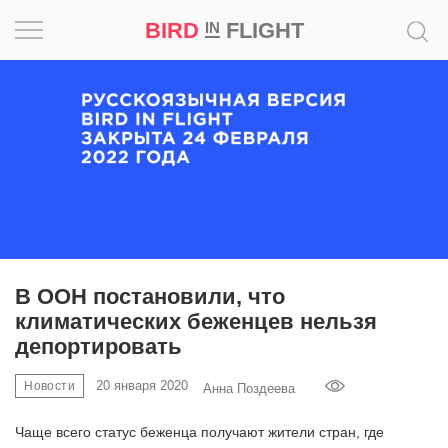
BIRD
FLIGHT
IN
Вдохновение
Почему
это
шедевр
Мир
Игра
В ООН постановили, что
климатических беженцев нельзя
Новости
депортировать
Bird
20 января 2020
Новости
Анна Поздеева
in
Flight
Чаще всего статус беженца получают жители стран, где
Prize