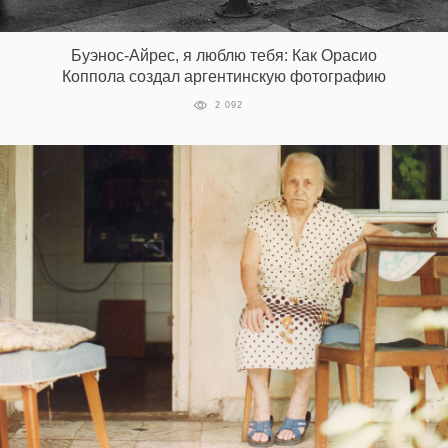
‘21
Буэнос-Айрес, я люблю тебя: Как Орасио
Фотопроект
Коппола создал аргентинскую фотографию
2 092
Репортаж
Партнерский
материал
О
птичке
Рекламодателям