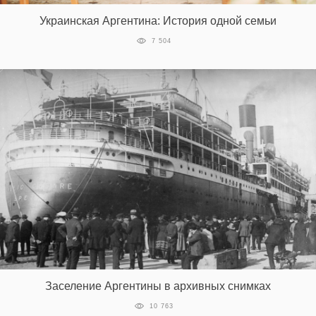
Украинская Аргентина: История одной семьи
7 504
EN
UA
Заселение Аргентины в архивных снимках
10 763