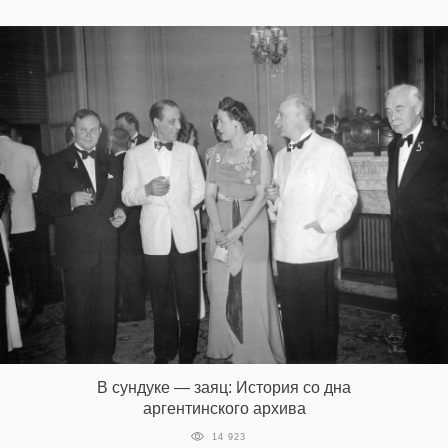
В сундуке — заяц: История со дна
аргентинского архива
14 923