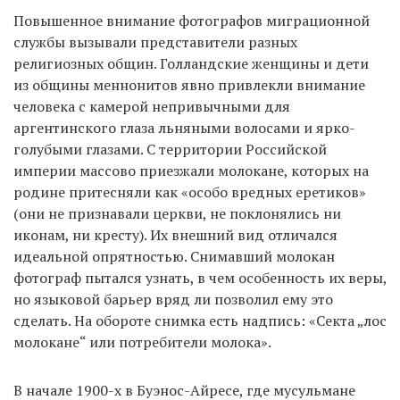
Повышенное внимание фотографов миграционной
службы вызывали представители разных
религиозных общин. Голландские женщины и дети
из общины меннонитов явно привлекли внимание
человека с камерой непривычными для
аргентинского глаза льняными волосами и ярко-
голубыми глазами. С территории Российской
империи массово приезжали молокане, которых на
родине притесняли как «особо вредных еретиков»
(они не признавали церкви, не поклонялись ни
иконам, ни кресту). Их внешний вид отличался
идеальной опрятностью. Снимавший молокан
фотограф пытался узнать, в чем особенность их веры,
но языковой барьер вряд ли позволил ему это
сделать. На обороте снимка есть надпись: «Секта „лос
молокане“ или потребители молока».
В начале 1900-х в Буэнос-Айресе, где мусульмане