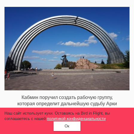
Кабмин поручил создать рабочую группу,
которая определит дальнейшую судьбу Арки
дружбы народов
Наш сайт использует куки. Оставаясь на Bird in Flight, вы
соглашаетесь с нашей
политикой конфиденциальности
.
9 789
Ок