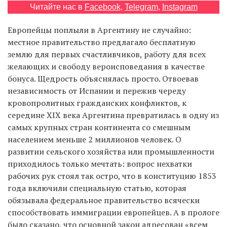
Читайте нас в
Facebook
,
Telegram
,
Instagram
Европейцы поплыли в Аргентину не случайно:
EN
UA
местное правительство предлагало бесплатную
землю для первых счастливчиков, работу для всех
желающих и свободу вероисповедания в качестве
бонуса. Щедрость объяснялась просто. Отвоевав
независимость от Испании и пережив череду
кровопролитных гражданских конфликтов, к
середине XIX века Аргентина превратилась в одну из
самых крупных стран континента со смешным
населением меньше 2 миллионов человек. О
развитии сельского хозяйства или промышленности
приходилось только мечтать: вопрос нехватки
рабочих рук стоял так остро, что в конституцию 1853
года включили специальную статью, которая
обязывала федеральное правительство всячески
способствовать иммиграции европейцев. А в прологе
было сказано, что основной закон адресован «всем