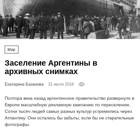
‘21
Фотопроект
Репортаж
Мир
Партнерский
материал
Заселение Аргентины в
архивных снимках
О
птичке
Екатерина Базанова
31 июля 2018
Полтора века назад аргентинское правительство развернуло в
Рекламодателям
Европе масштабную рекламную кампанию по переселению.
Сотни тысяч людей самых разных культур устремились через
Атлантику. Они остались бы забыты, если бы не старательные
фотографы.