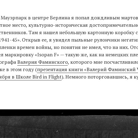
 Мауэрпарк в центре Берлина я попал дождливым мартов
тное место, культурно-историческая достопримечательн
ственников. Там я нашел небольшую картонную коробку 
941-45». Открыв ее, я увидел пыльные рулончики негати
 пленки времен войны, но понятия не имел, что на них. От
ел маркировку «Isopan F» — такую же, как на немецких пл
тографа
Валерия Фаминского
, которого мне посчастливил
е в этом году (
презентация книги «Валерий Фаминский 
бря в Школе Bird in Flight
). Немного поторговавшись, я к