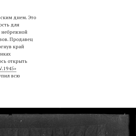
ским днем. Это
ость для
с небрежной
вов. Продавец
огнув край
енках
ось открыть
V.1945»
упил всю