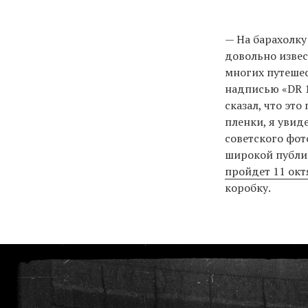
— На барахолку
довольно извес
многих путеше
надписью «DR 1
сказал, что это
пленки, я увид
советского фо
широкой публик
пройдет 11 октя
коробку.