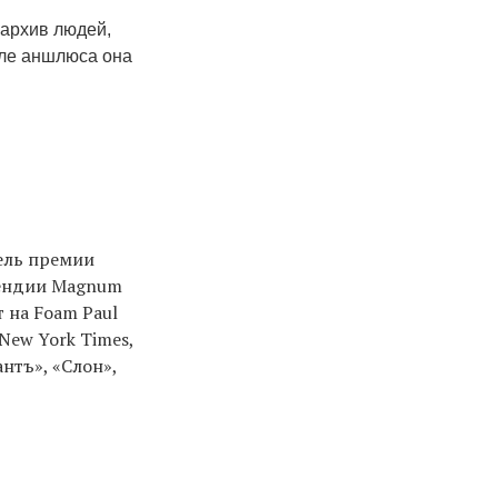
архив людей,
сле аншлюса она
тель премии
пендии Magnum
т на Foam Paul
 New York Times,
антъ», «Слон»,