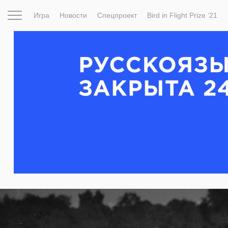
Игра
Новости
Спецпроект
Bird in Flight Prize ‘21
Вдохновение
Почему это шедевр
Мир
Фотопрое