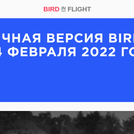
BIRD
FLIGHT
IN
кт
Репортаж