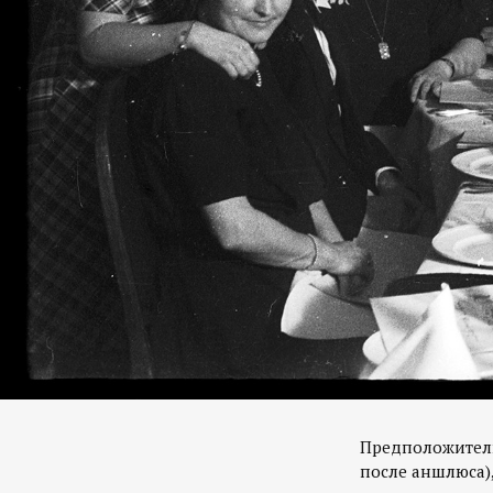
Предположитель
после аншлюса),