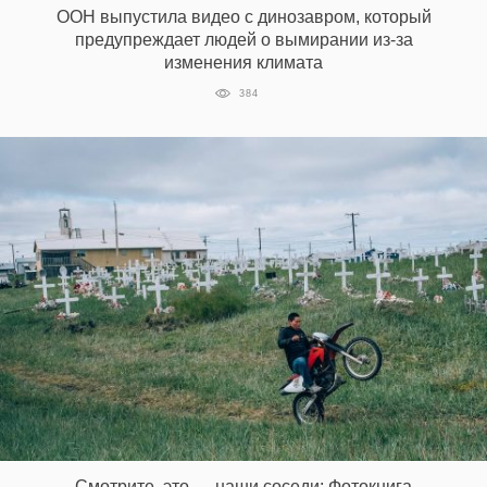
ООН выпустила видео с динозавром, который
предупреждает людей о вымирании из-за
изменения климата
EN
UA
384
Смотрите, это — наши соседи: Фотокнига