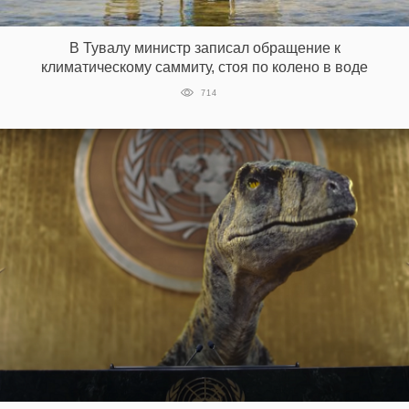
‘21
В Тувалу министр записал обращение к
Фотопроект
климатическому саммиту, стоя по колено в воде
714
Репортаж
Партнерский
материал
О
птичке
Рекламодателям