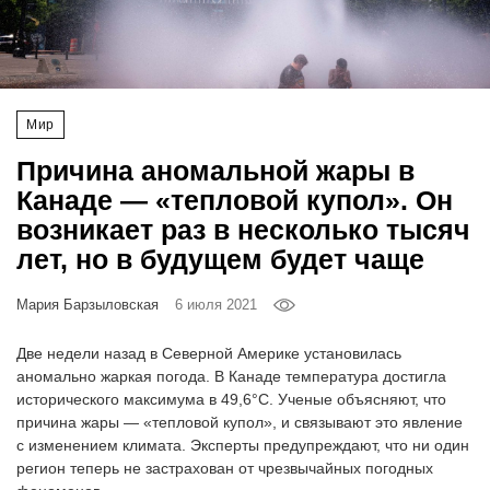
‘21
Фотопроект
Мир
Репортаж
Причина аномальной жары в
Партнерский
Канаде — «тепловой купол». Он
материал
возникает раз в несколько тысяч
лет, но в будущем будет чаще
О
птичке
Мария Барзыловская
6 июля 2021
Рекламодателям
Две недели назад в Северной Америке установилась
аномально жаркая погода. В Канаде температура достигла
исторического максимума в 49,6°C. Ученые объясняют, что
причина жары — «тепловой купол», и связывают это явление
с изменением климата. Эксперты предупреждают, что ни один
регион теперь не застрахован от чрезвычайных погодных