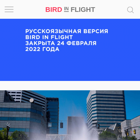
BIRD
FLIGHT
IN
Вдохновение
Почему
это
шедевр
Мир
Игра
Новости
Bird
in
Flight
Prize