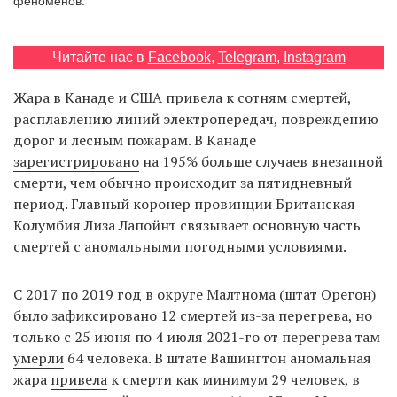
феноменов.
Читайте нас в
Facebook
,
Telegram
,
Instagram
EN
UA
Жара в Канаде и США привела к сотням смертей,
расплавлению линий электропередач, повреждению
дорог и лесным пожарам. В Канаде
зарегистрировано
на 195% больше случаев внезапной
смерти, чем обычно происходит за пятидневный
период. Главный
коронер
провинции Британская
Колумбия Лиза Лапойнт связывает основную часть
смертей с аномальными погодными условиями.
С 2017 по 2019 год в округе Малтнома (штат Орегон)
было зафиксировано 12 смертей из-за перегрева, но
только с 25 июня по 4 июля 2021-го от перегрева там
умерли
64 человека. В штате Вашингтон аномальная
жара
привела
к смерти как минимум 29 человек, в