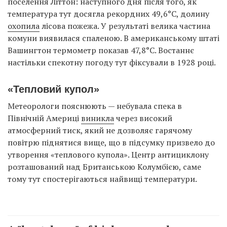
поселення Літтон: наступного дня після того, як
температура тут досягла рекордних 49,6°C, долину
охопила
лісова пожежа. У результаті велика частина
комуни виявилася спаленою. В американському штаті
Вашингтон термометр показав 47,8°C. Востаннє
настільки спекотну погоду тут фіксували в 1928 році.
«Тепловий купол»
Метеорологи пояснюють — небувала спека в
Північній Америці
виникла
через високий
атмосферний тиск, який не дозволяє гарячому
повітрю піднятися вище, що в підсумку призвело до
утворення «теплового купола». Центр антициклону
розташований над Британською Колумбією, саме
тому тут спостерігаються найвищі температури.