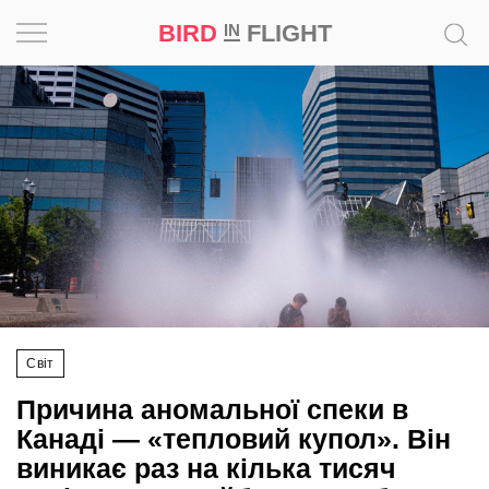
BIRD
FLIGHT
IN
Натхнення
Фотопроєкт
Новини
Світ
Архітектура
Світ
Професія
Причина аномальної спеки в
Bird
Канаді — «тепловий купол». Він
in
виникає раз на кілька тисяч
Flight