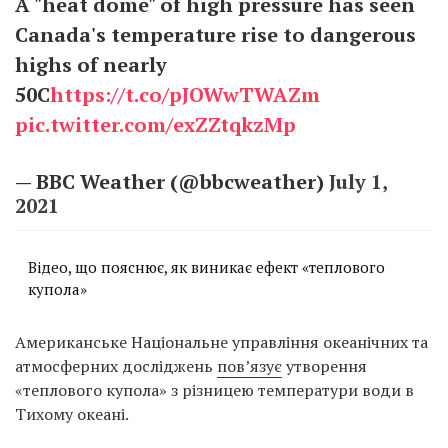
A "heat dome" of high pressure has seen
Canada's temperature rise to dangerous
highs of nearly
50C
https://t.co/pJOWwTWAZm
pic.twitter.com/exZZtqkzMp
— BBC Weather (@bbcweather)
July 1,
2021
Відео, що пояснює, як виникає ефект «теплового
купола»
Американське Національне управління океанічних та
атмосферних досліджень
пов’язує
утворення
«теплового купола» з різницею температури води в
Тихому океані.