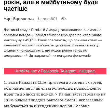
років, але в майбутньому буде
Prize
‘21
частіше
Марія Барзиловська
6 липня 2021
Два тижні тому в Північній Америці встановилася аномально
спекотна погода. У Канаді температура досягла історичного
максимуму в 49,6°C. Вчені пояснюють, що причина спеки —
RU
EN
«тепловий купол», і пов’язують це явище зі зміною клімату.
Експерти попереджають, що жоден регіон тепер не
застрахований від надзвичайних погодних феноменів.
Читайте нас у
Facebook
,
Telegram
,
Instagram
Спека в Канаді та США призвела до сотень смертей,
розплавлення ліній електропередач, пошкодження
доріг та до лісових пожеж. У Канаді
зареєстровано
на
195% більше випадків раптової смерті, ніж зазвичай
відбувається за п’ятиденний період. Головна