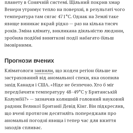
планету в Сонячній системі. Щільний покрив хмар
Венери утримує тепло на поверхні, в результаті чого
температура там сягає 471°C. Однак на Землі таке
явище виникає вкрай рідко — раз на кілька тисяч
років. Зміна клімату, викликана діяльністю людини,
зробила подібні виняткові події набагато більш
імовірними.
Прогнози вчених
Кліматологи
заявили
, що жоден регіон більше не
застрахований від аномальної спеки, яка охопила
захід Канади і США. «Ніде не безпечно. Хто б міг
передбачити температуру 48-49°C у Британській
Колумбії?» — зазначив колишній головний науковий
радник Великої Британії Девід Кінг. Він підкреслив,
що вчені протягом десятиліть попереджали про
аномальні погодні явища і тепер час для вжиття
заходів спливає.