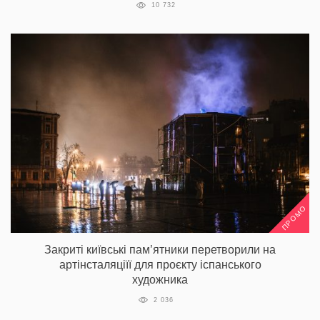
10 732
ПРОМО
Закриті київські пам’ятники перетворили на
артінсталяціїї для проєкту іспанського
художника
2 036