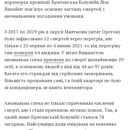
коронерка
провінції Британська Колумбія Ліза
Лапойнт пов’язує основну частину смертей з
аномальними погодними умовами.
З 2017 по 2019 рік в окрузі Малтнома (штат Орегон)
було зафіксовано 12 смертей через перегрів, але
тільки з 25 червня по 4 липня 2021-го від перегріву
там
померли
64 людини. У штаті Вашингтон
аномальна спека
призвела
до смерті щонайменше 29
осіб, в основному людей у ​​віці від 44 до 97 років.
Багато хто страждав від серйозних захворювань.
Більшість проживали самі, і в їхній квартирі не було
ні кондиціонера, ні навіть вентилятора.
Аномальна спека не тільки спричинила численні
смерті, але і стала причиною лісових пожеж. Так, в
одній лише Британській Колумбії сталося 78
загорянь. Найсумніша доля очікувала на невелике