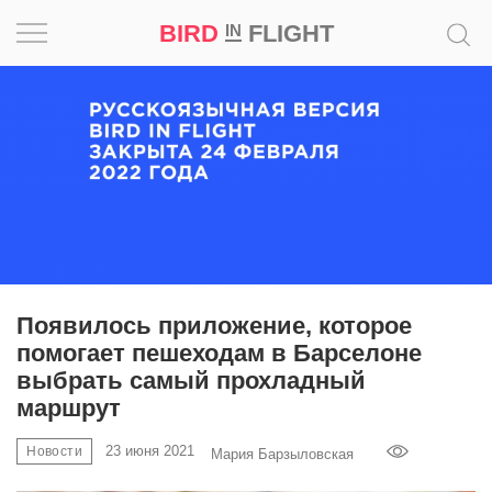
BIRD
FLIGHT
IN
Вдохновение
Почему
это
шедевр
Мир
Игра
Появилось приложение, которое
помогает пешеходам в Барселоне
Новости
выбрать самый прохладный
маршрут
Bird
in
23 июня 2021
Новости
Мария Барзыловская
Flight
Prize