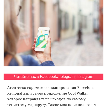
‘21
Фотопроект
Репортаж
Партнерский
материал
О
птичке
Рекламодателям
Читайте нас в
Facebook
,
Telegram
,
Instagram
Агентство городского планирования Barcelona
Regional выпустило приложение
Cool Walks
,
которое направляет пешеходов по самому
тенистому маршруту. Также можно использовать