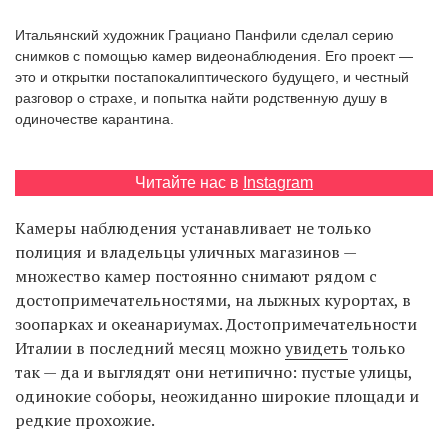
‘21
Итальянский художник Грациано Панфили сделал серию
снимков с помощью камер видеонаблюдения. Его проект —
Фотопроект
это и открытки постапокалиптического будущего, и честный
разговор о страхе, и попытка найти родственную душу в
одиночестве карантина.
Репортаж
Партнерский
Читайте нас в
Instagram
материал
Камеры наблюдения устанавливает не только
О
полиция и владельцы уличных магазинов —
птичке
множество камер постоянно снимают рядом с
достопримечательностями, на лыжных курортах, в
Рекламодателям
зоопарках и океанариумах. Достопримечательности
Италии в последний месяц можно
увидеть
только
так — да и выглядят они нетипично: пустые улицы,
одинокие соборы, неожиданно широкие площади и
редкие прохожие.