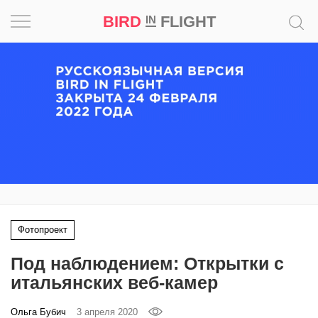
BIRD
FLIGHT
IN
Вдохновение
Почему
это
шедевр
Мир
Игра
Фотопроект
Новости
Под наблюдением: Открытки с
Bird
итальянских веб-камер
in
Flight
Ольга Бубич
3 апреля 2020
Prize