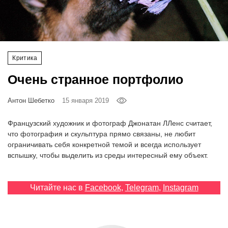
‘21
Фотопроект
Критика
Репортаж
Очень странное портфолио
Партнерский
материал
Антон Шебетко
15 января 2019
Французский художник и фотограф Джонатан ЛЛенс считает,
О
что фотография и скульптура прямо связаны, не любит
птичке
ограничивать себя конкретной темой и всегда использует
вспышку, чтобы выделить из среды интересный ему объект.
Рекламодателям
Читайте нас в
Facebook
,
Telegram
,
Instagram