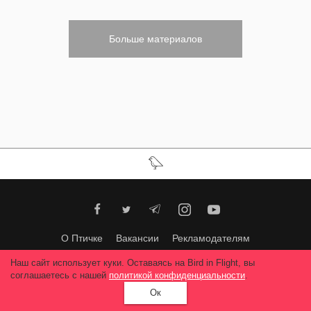
Больше материалов
О Птичке
Вакансии
Рекламодателям
Требования к фотопроектам
Bird in Flight Prize
Наш сайт использует куки. Оставаясь на Bird in Flight, вы
Укрсучфото
Поддержите нас
соглашаетесь с нашей
политикой конфиденциальности
.
Ок
Любое использование материалов допускается только с согласия
редакции
.
© 2026, Bird In Flight.