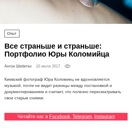
‘21
Фотопроект
Опыт
Репортаж
Все страньше и страньше:
Партнерский
Портфолио Юры Коломийца
материал
Антон Шебетко
10 июля 2017
О
птичке
Киевский фотограф Юра Коломиец не вдохновляется
музыкой, почти не видит разницы между постановкой и
документированием и считает, что полезно пересматривать
Рекламодателям
свои старые снимки.
Читайте нас в
Facebook
,
Telegram
,
Instagram