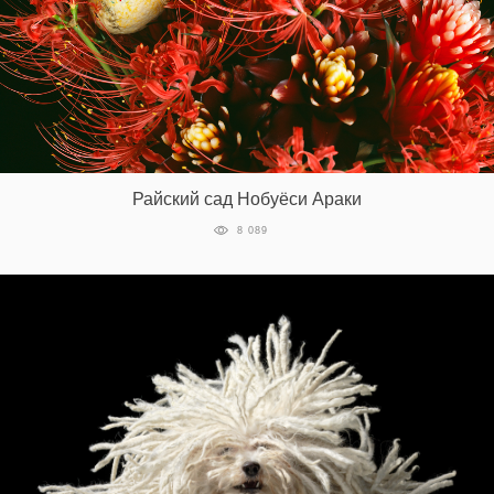
Райский сад Нобуёси Араки
8 089