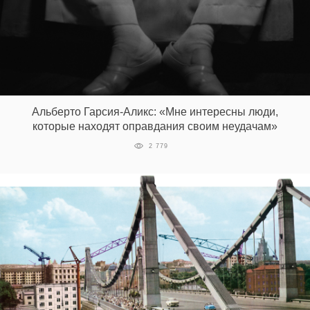
EN
UA
Альберто Гарсия-Аликс: «Мне интересны люди,
которые находят оправдания своим неудачам»
2 779