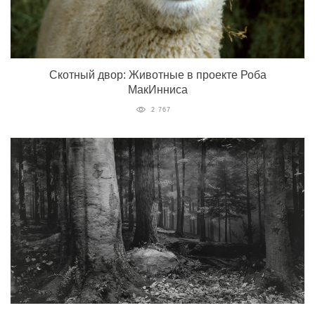
Скотный двор: Животные в проекте Роба
МакИнниса
2 767