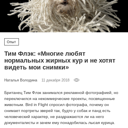
‘21
Фотопроект
Репортаж
Опыт
Партнерский
Тим Флэк: «Многие любят
материал
нормальных жирных кур и не хотят
видеть мои снимки»
О
птичке
Наталья Володина
11 декабря 2018
Рекламодателям
Британец Тим Флэк занимался рекламной фотографией, но
переключился на некоммерческие проекты, посвященные
животным. Bird in Flight спросил фотографа, почему он
снимает портреты зверей так, будто у собак и панд есть
человеческий характер, не раздражаются ли на него
документалисты и зачем ему понадобилась лысая курица.