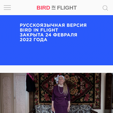
BIRD
FLIGHT
IN
Вдохновение
Почему
это
шедевр
Мир
Игра
Новости
Bird
in
Flight
Prize