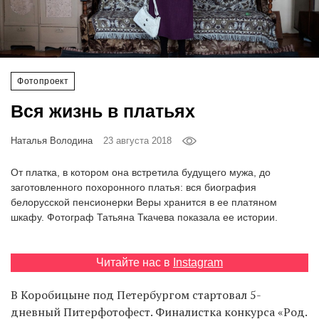
‘21
Фотопроект
Фотопроект
Репортаж
Вся жизнь в платьях
Партнерский
материал
Наталья Володина
23 августа 2018
От платка, в котором она встретила будущего мужа, до
О
заготовленного похоронного платья: вся биография
птичке
белорусской пенсионерки Веры хранится в ее платяном
шкафу. Фотограф Татьяна Ткачева показала ее истории.
Рекламодателям
Читайте нас в
Instagram
В Коробицыне под Петербургом стартовал 5-
дневный
Питерфотофест
. Финалистка конкурса «Род.