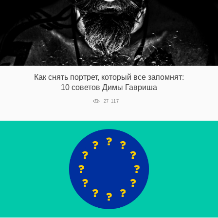
Как снять портрет, который все запомнят:
10 советов Димы Гавриша
27 117