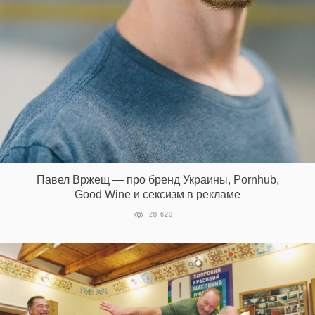
EN
UA
Павел Вржещ — про бренд Украины, Pornhub,
Good Wine и сексизм в рекламе
28 620