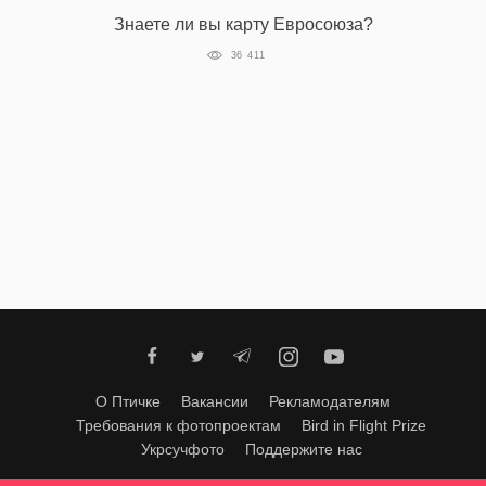
Знаете ли вы карту Евросоюза?
36 411
О Птичке
Вакансии
Рекламодателям
Требования к фотопроектам
Bird in Flight Prize
Укрсучфото
Поддержите нас