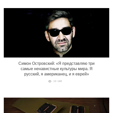
Симон Островский: «Я представляю три
самые ненавистные культуры мира. Я
русский, я американец, и я еврей»
13 140