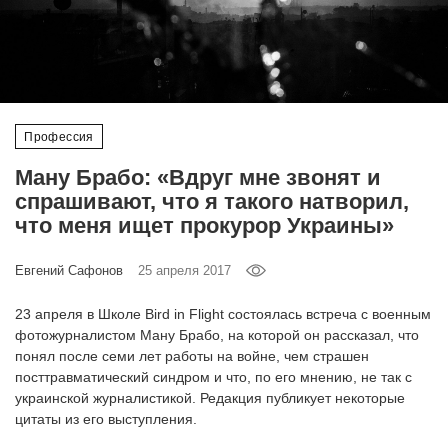
‘21
Фотопроект
Репортаж
Профессия
Партнерский
Ману Брабо: «Вдруг мне звонят и
материал
спрашивают, что я такого натворил,
что меня ищет прокурор Украины»
О
птичке
Евгений Сафонов
25 апреля 2017
23 апреля в Школе Bird in Flight состоялась встреча с военным
Рекламодателям
фотожурналистом Ману Брабо, на которой он рассказал, что
понял после семи лет работы на войне, чем страшен
посттравматический синдром и что, по его мнению, не так с
украинской журналистикой. Редакция публикует некоторые
цитаты из его выступления.