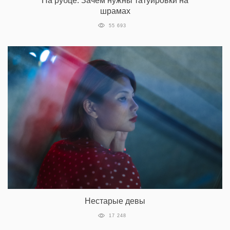
На рубце: Зачем нужны татуировки на
шрамах
55 693
Нестарые девы
17 248