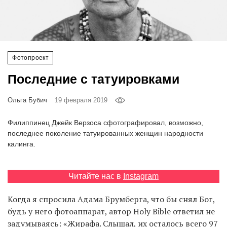
‘21
Фотопроект
Фотопроект
Репортаж
Последние с татуировками
Партнерский
материал
Ольга Бубич
19 февраля 2019
Филиппинец Джейк Верзоса сфотографировал, возможно,
О
последнее поколение татуированных женщин народности
птичке
калинга.
Рекламодателям
Читайте нас в
Instagram
Когда я спросила Адама Брумберга, что бы снял Бог,
будь у него фотоаппарат, автор Holy Bible ответил не
задумываясь: «Жирафа. Слышал, их осталось всего 97