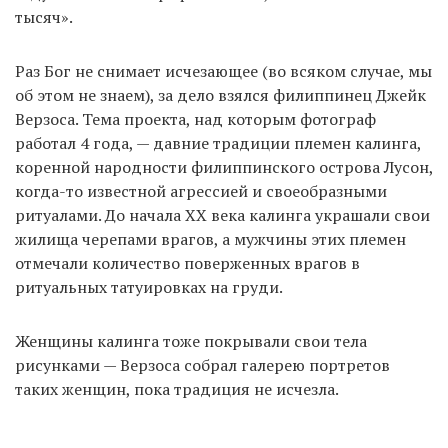
тысяч».
Раз Бог не снимает исчезающее (во всяком случае, мы
EN
UA
об этом не знаем), за дело взялся филиппинец Джейк
Верзоса. Тема проекта, над которым фотограф
работал 4 года, — давние традиции племен калинга,
коренной народности филиппинского острова Лусон,
когда-то известной агрессией и своеобразными
ритуалами. До начала XX века калинга украшали свои
жилища черепами врагов, а мужчины этих племен
отмечали количество поверженных врагов в
ритуальных татуировках на груди.
Женщины калинга тоже покрывали свои тела
рисунками — Верзоса собрал галерею портретов
таких женщин, пока традиция не исчезла.