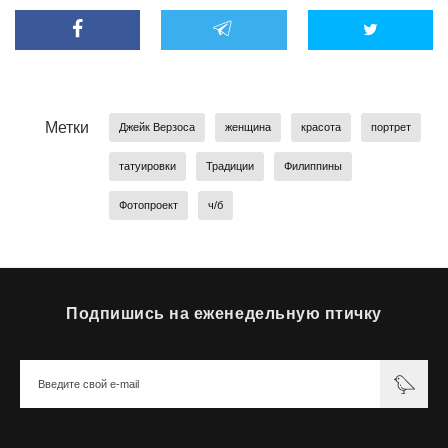
Метки
Джейк Верзоса
женщина
красота
портрет
татуировки
Традиции
Филиппины
Фотопроект
ч/б
Подпишись на еженедельную птичку