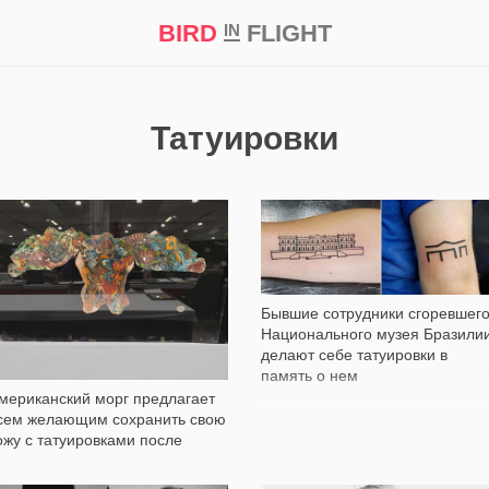
BIRD
FLIGHT
IN
кт
Репортаж
Татуировки
3 109
287
Бывшие сотрудники сгоревшег
Национального музея Бразили
делают себе татуировки в
память о нем
мериканский морг предлагает
сем желающим сохранить свою
ожу с татуировками после
мерти