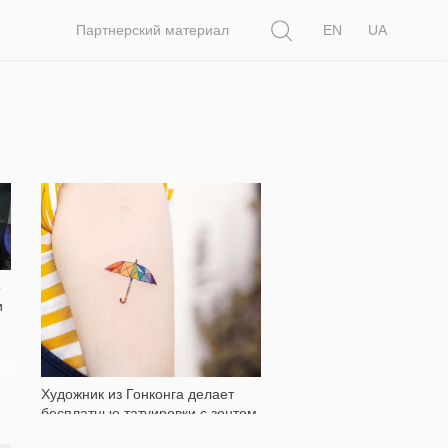
Поиск
Партнерский материал
EN
UA
353
о
и
Художник из Гонконга делает
бесплатные татуировки с зонтом
— символом уличных протестов