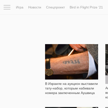
Игра
Новости
Спецпроект
Bird in Flight Prize ‘21
Вдохновение
Почему это шедевр
Мир
Фотопрое
24 237
В Израиле на аукцион выставили
А
тату-набор, которым набивали
в
номера заключенным Аушвица
к
с