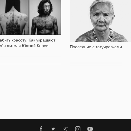
5 358
45 663
абить красоту: Как украшают
ебя жители Южной Кореи
Последние с татуировками