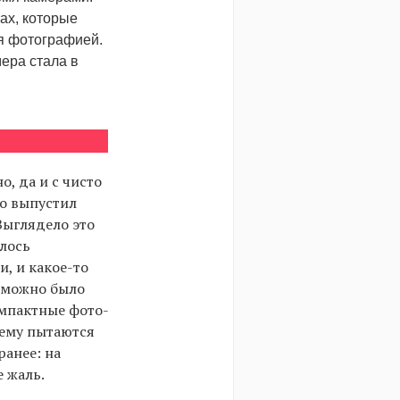
ax, которые
я фотографией.
мера стала в
, да и с чисто
то выпустил
Выглядело это
алось
, и какое-то
м можно было
омпактные фото-
нему пытаются
ранее: на
е жаль.