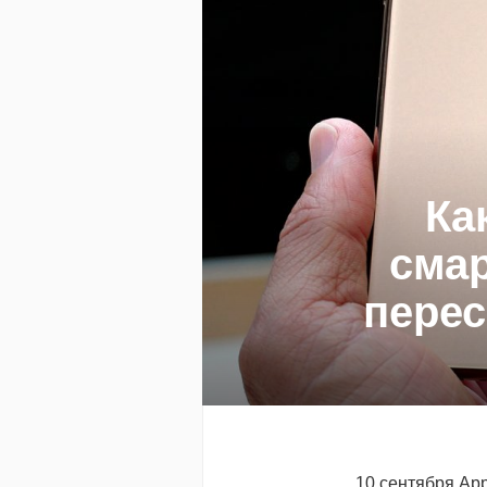
Ка
смар
перес
10 сентября App