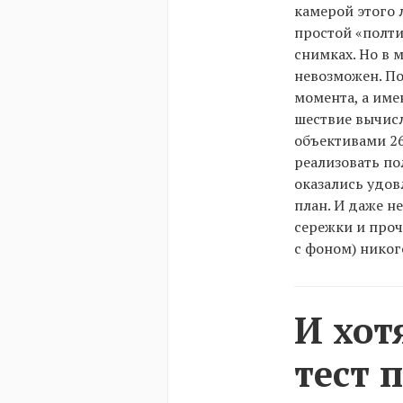
камерой этого 
простой «полти
снимках. Но в 
невозможен. По
момента, а име
шествие вычис
объективами 26
реализовать п
оказались удов
план. И даже н
сережки и проч
с фоном) никог
И хот
тест 