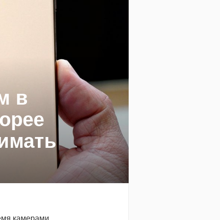
м в
корее
нимать
емя камерами.