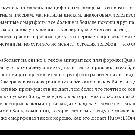
 скучать по маленьким цифровым камерам, точно так же, 
етным плеерам, магнитным дискам, аналоговым телевизо
менные смартфоны все больше и больше похожи друг на д
ым органом управления стал экран, все модели выглядят
могут красить в разные цвета, экспериментировать с ма
четанием, но сути это не меняет: сегодня телефон — это 
работают на одних и тех же аппаратных платформах (Qua
ользуют комплектующие одних и тех же производителей, т
уренция разворачивается вокруг фотографических и вид
Камера как таковая (или комплект камер, как сейчас след
ентных преимуществ не дает, тем более что почти все се
 выпускает Sony, — все дело в алгоритмах обработки из
, которые каждый производитель делает самостоятельно
имер Sony, компании, которая лет семь кряду не может н
 же смартфонах так же хорошо, как это делает Huawei. Ил