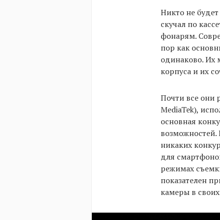
Никто не будет
скучал по касс
фонарям. Совре
пор как основн
одинаково. Их 
корпуса и их со
Почти все они 
MediaTek), исп
основная конк
возможностей. 
никаких конкур
для смартфонов
режимах съемки
показателен пр
камеры в своих