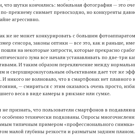
, что шутки кончились: мобильная фотография — это оче
 по-прежнему снимает превосходно, но конкуренты давн
айне агрессивно.
так же не может конкурировать с большим фотоаппарато
мер сенсора, законы оптики — все это, как и раньше, име
пошли на некоторые хитрости, которые прекрасно срабо
птического зума все начали устанавливать по две-три ка
тивами. И таким образом переключение между нормальн
м и сверхширокоугольным объективами дает тот же эффе
. И никого не волновало, что в смартфонах нет плавного
тояния, — смириться с этим оказалось очень просто, изб
него веса в виде камеры в рюкзаке или сумке.
я не признать, что пользователи смартфонов в подавляю
е особенно технически подкованы. Опросы многочисленн
 самым типичным примером «профессионального снимка»
том малой глубины резкости и размытым задним планом.