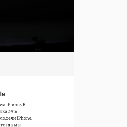
le
м iPhone. В
ядка 39%
модели iPhone.
 тогда мы