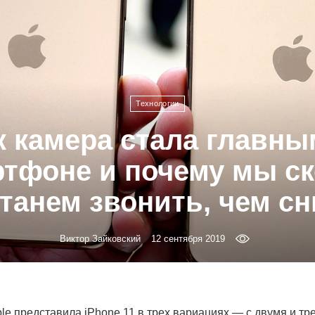
Технологии
к камера стала главны
тфоне и почему мы с
танем звонить, чем с
Виктор Зайковский
12 сентября 2019
le представила iPhone 11 в трех вариациях — с двумя и тр