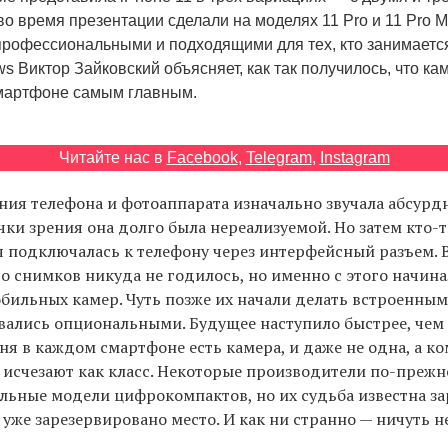
о время презентации сделали на моделях 11 Pro и 11 Pro M
профессиональными и подходящими для тех, кто занимаетс
 Виктор Зайковский объясняет, как так получилось, что ка
мартфоне самым главным.
Читайте нас в
Facebook
,
Telegram
,
Instagram
ия телефона и фотоаппарата изначально звучала абсурдно
чки зрения она долго была нереализуемой. Но затем кто-
я подключалась к телефону через интерфейсный разъем. 
во снимков никуда не годилось, но именно с этого начин
бильных камер. Чуть позже их начали делать встроенными
вались опциональными. Будущее наступило быстрее, че
ня в каждом смартфоне есть камера, и даже не одна, а к
 исчезают как класс. Некоторые производители по-преж
льные модели цифрокомпактов, но их судьба известна за
 уже зарезервировано место. И как ни странно — ничуть н