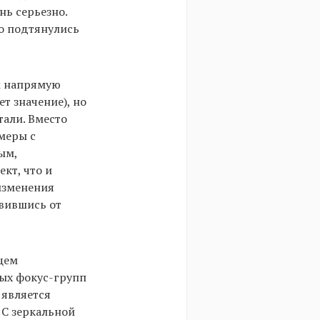
нь серьезно.
о подтянулись
м напрямую
ет значение), но
тали. Вместо
меры с
ым,
кт, что и
 изменения
авившись от
щем
ых фокус-групп
 является
 С зеркальной