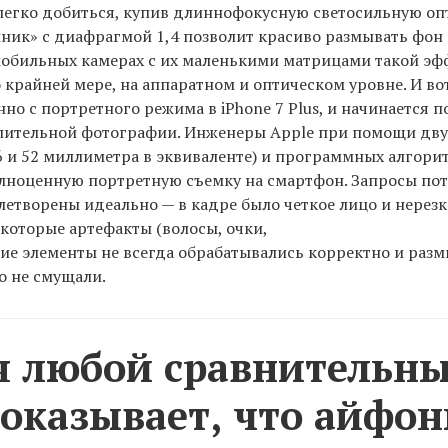
легко добиться, купив длиннофокусную светосильную оп
ник» с диафрагмой 1,4 позволит красиво размывать фон
мобильных камерах с их маленькими матрицами такой эф
 крайней мере, на аппаратном и оптическом уровне. И вот
нно с портретного режима в iPhone 7 Plus, и начинается 
лительной фотографии. Инженеры Apple при помощи двух
 и 52 миллиметра в эквиваленте) и программных алгори
олноценную портретную съемку на смартфон. Запросы по
летворены идеально — в кадре было четкое лицо и нерез
екоторые артефакты (волосы, очки,
ие элементы не всегда обрабатывались корректно и раз
о не смущали.
я любой сравнительн
показывает, что айфо