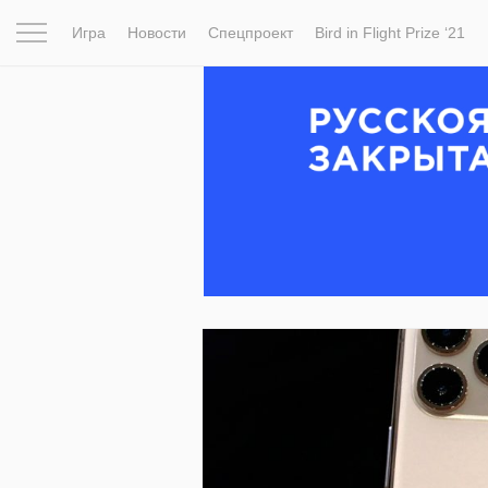
Игра
Новости
Спецпроект
Bird in Flight Prize ‘21
Вдохновение
Почему это шедевр
Мир
Фотопрое