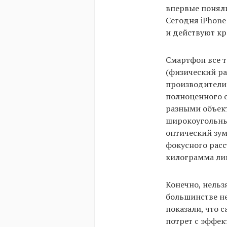
впервые поняли
Сегодня iPhone
и действуют кр
Смартфон все 
(физический раз
производители 
полноценного о
разными объек
широкоугольны
оптический зум
фокусного расс
килограмма лиш
Конечно, нельз
большинстве н
показали, что
потрет с эффек