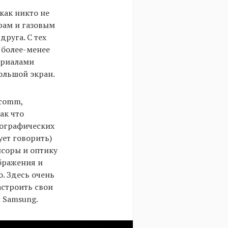
как никто не
рам и газовым
руга. С тех
 более-менее
териалами
большой экран.
lcomm,
ак что
еографических
ует говорить)
нсоры и оптику
ображения и
. Здесь очень
астроить свои
и Samsung.