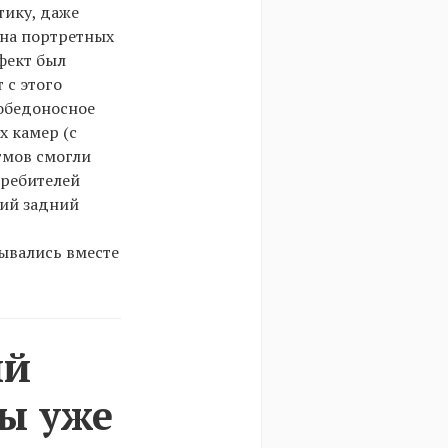
тику, даже
 на портретных
фект был
 с этого
победоносное
 камер (с
тмов смогли
требителей
кий задний
мывались вместе
ый
ны уже