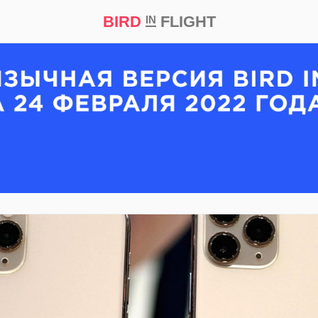
BIRD
FLIGHT
IN
кт
Репортаж