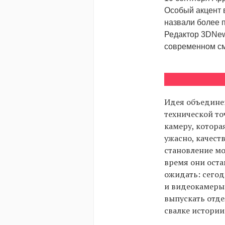
Особый акцент в
назвали более 
Редактор 3DNews
современном с
Идея объединен
технической то
камеру, котора
ужасно, качест
становление мо
время они оста
ожидать: сегод
и видеокамеры
выпускать отде
свалке истории