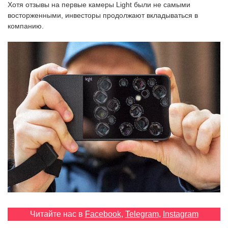
Хотя отзывы на первые камеры Light были не самыми
‘21
восторженными, инвесторы продолжают вкладываться в
компанию.
Фотопроект
Репортаж
Партнерский
материал
О
птичке
Рекламодателям
Читайте нас в
Facebook
,
Telegram
,
Instagram