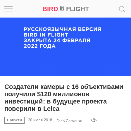
BIRD
FLIGHT
IN
Вдохновение
Почему
это
шедевр
Мир
Игра
Создатели камеры с 16 объективами
получили $120 миллионов
Новости
инвестиций: в будущее проекта
поверили в Leica
Bird
in
20 июля 2018
Новости
Глеб Савченко
Flight
Prize