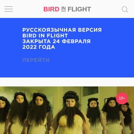
BIRD
FLIGHT
IN
Вдохновение
Почему
это
шедевр
Мир
Игра
18+
Новости
Bird
in
Flight
Prize