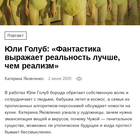
‘21
Фотопроект
Портрет
Репортаж
Юли Голуб: «Фантастика
Партнерский
выражает реальность лучше,
материал
чем реализм»
О
Катерина Яковленко
2 июня 2020
птичке
В работах Юли Голуб борода обретает собственную волю и
Рекламодателям
сотрудничает с людьми, бабушка летит в космос, а семья из
прописанных алгоритмов-персонажей обсуждает новости на
кухне. Катерина Яковленко узнала у художницы, зачем нужна
эмансипация вещей и вирусов, почему Чужой — генитальное
существо, возможно ли утопическое будущее и когда протест
бывает бессмысленен.