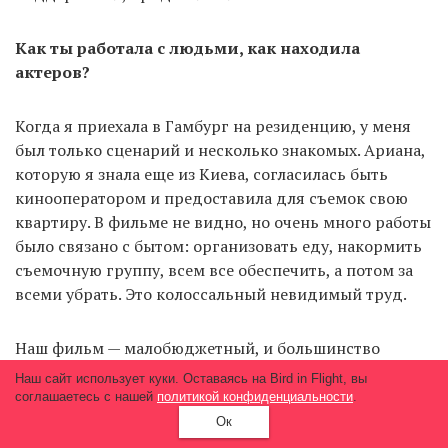
Как ты работала с людьми, как находила
актеров?
Когда я приехала в Гамбург на резиденцию, у меня
был только сценарий и несколько знакомых. Ариана,
которую я знала еще из Киева, согласилась быть
кинооператором и предоставила для съемок свою
квартиру. В фильме не видно, но очень много работы
было связано с бытом: организовать еду, накормить
съемочную группу, всем все обеспечить, а потом за
всеми убрать. Это колоссальный невидимый труд.
Наш фильм — малобюджетный, и большинство
людей участвовало в нем из желания помочь,
Наш сайт использует куки. Оставаясь на Bird in Flight, вы
получить новый опыт и просто пообщаться.
соглашаетесь с нашей
политикой конфиденциальности
.
Большинство участников мы нашли через фейсбук.
Ок
Многие люди в кадре — эмигранты, которым очень