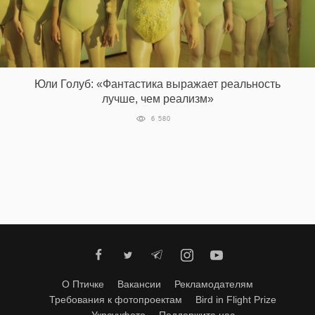
EN
UA
Юли Голуб: «Фантастика выражает реальность
лучше, чем реализм»
6 580
О Птичке
Вакансии
Рекламодателям
Требования к фотопроектам
Bird in Flight Prize