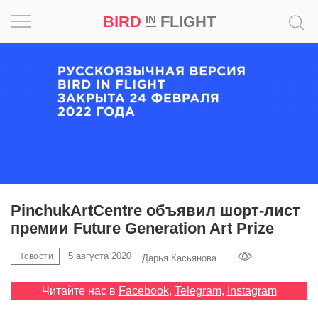
BIRD
FLIGHT
IN
Вдохновение
Почему
это
шедевр
Мир
Игра
PinchukArtCentre объявил шорт-лист
премии Future Generation Art Prize
Новости
5 августа 2020
Новости
Дарья Касьянова
Bird
in
Читайте нас в
Facebook
,
Telegram
,
Instagram
Flight
Prize