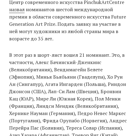
Центр современного искусства PinchukArtCentre
‘21
назвал
номинантов шестой международной
премии в области современного искусства Future
Фотопроект
Generation Art Prize. Подать заявку на участие в
ней могут художники из любой страны мира в
Репортаж
возрасте до 35 лет.
Партнерский
В этот раз в шорт-лист вошел 21 номинант. Это, в
материал
частности, Алекс Бачинский-Дженкинс
(Великобритания), Вендимагейн Белете
О
(Эфиопия), Минья Бьябьяни (Гваделупа), Хо Руи
птичке
Ан (Сингапур), Агата Ингарден (Польша), Риндон
Джонсон (США), Лап-Си Лам (Швеция), Бронвин
Рекламодателям
Кац (ЮАР), Мире Ли (Южная Корея), Пол Меики
(Франция), Линдси Мендик (Великобритания),
Хернике Науман (Германия), Педро Невес Маркес
(Португалия), Фрида Орупабо (Норвегия), Андрес
Перейра Пас (Боливия), Тереса Солар (Испания),
Азиз Хазара (Афганистан), Тревор Янг (Китай).