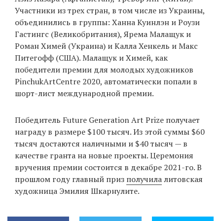
Участники из трех стран, в том числе из Украины,
объединились в группы: Ханна Куинлэн и Роузи
Гастингс (Великобритания), Ярема Малащук и
EN
UA
Роман Химей (Украина) и Калла Хенкель и Макс
Питегофф (США). Малащук и Химей, как
победители премии для молодых художников
PinchukArtCentre 2020, автоматически попали в
шорт-лист международной премии.
Победитель Future Generation Art Prize получает
награду в размере $100 тысяч. Из этой суммы $60
тысяч достаются наличными и $40 тысяч — в
качестве гранта на новые проекты. Церемония
вручения премии состоится в декабре 2021-го. В
прошлом году главный приз
получила
литовская
художница Эмилия Шкарнулите.