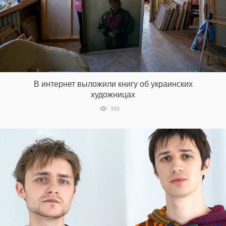
EN
UA
В интернет выложили книгу об украинских
художницах
552