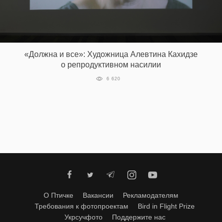
«Должна и все»: Художница Алевтина Кахидзе
о репродуктивном насилии
6 620
О Птичке
Вакансии
Рекламодателям
Требования к фотопроектам
Bird in Flight Prize
Укрсучфото
Поддержите нас