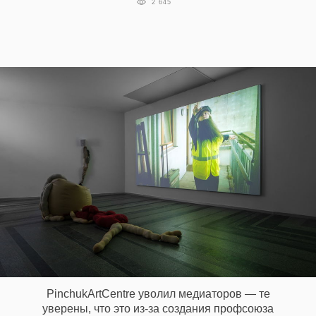
2 645
PinchukArtCentre уволил медиаторов — те
уверены, что это из-за создания профсоюза