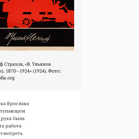
 Страхов, «В. Ульянов
). 1870—1924» (1924). Фото:
dia.org
ка Ярослава
ыступающем
(рука была
та работа
усмотреть