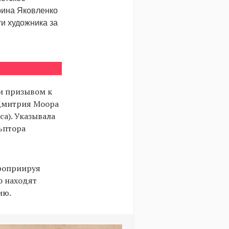
рина Яковленко
и художника за
и призывом к
 Дмитрия Моора
а). Указывала
льптора
проприируя
о находят
ию.