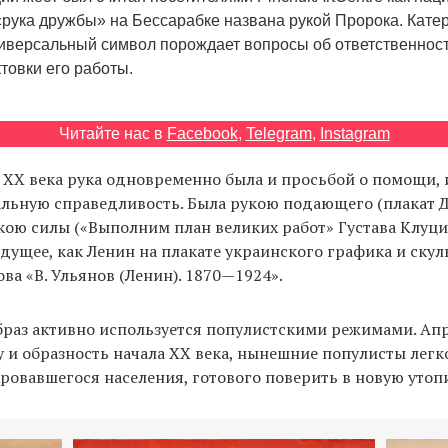
 «рука дружбы» на Бессарабке названа рукой Пророка. Кате
универсальный символ порождает вопросы об ответственност
товки его работы.
Читайте нас в
Facebook
,
Telegram
,
Instagram
ХХ века рука одновременно была и просьбой о помощи, 
иальную справедливость. Была рукою подающего (плакат
кою силы («Выполним план великих работ» Густава Клуцис
будущее, как Ленин на плакате украинского графика и ску
ва «В. Ульянов (Ленин). 1870—1924».
браз активно используется популистскими режимами. А
 и образность начала ХХ века, нынешние популисты легк
аровавшегося населения, готового поверить в новую утоп