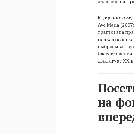
аллюзию на Про
К украинскому 
Ave Maria (2007
трактована пра
появляться изо
выбрасывая рук
благословения,
диктатуре ХХ в
Посет
на фо
впере