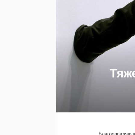
Тяже
Благословляющи