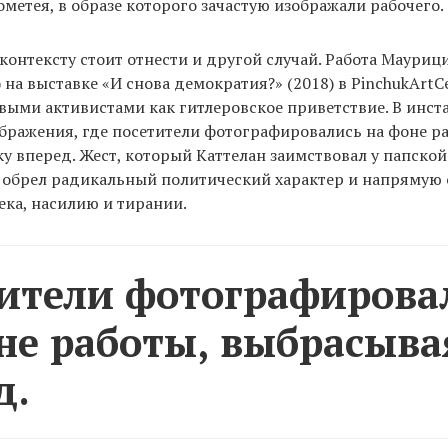
метея, в образе которого зачастую изображали рабочего.
контексту стоит отнести и другой случай. Работа Мауриц
) на выставке «И снова демократия?» (2018) в PinchukArtC
выми активистами как гитлеровское приветствие. В инст
бражения, где посетители фотографировались на фоне р
у вперед. Жест, который Каттелан заимствовал у папско
 обрел радикальный политический характер и напрямую 
ека, насилию и тирании.
ители фотографирова
не работы, выбрасыва
д.