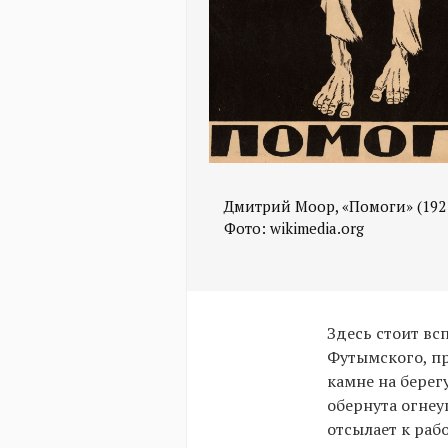
Дмитрий Моор, «Помоги» (1921
Фото: wikimedia.org
Здесь стоит в
Футымского, п
камне на берег
обернута огнеу
отсылает к раб