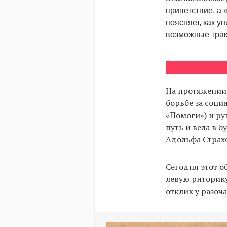
приветствие, а
поясняет, как 
возможные трак
На протяжении 
борьбе за соц
«Помоги») и ру
путь и вела в 
Адольфа Страхо
Сегодня этот о
левую риторику
отклик у разоч