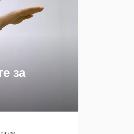
те за
истское