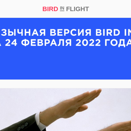
BIRD
FLIGHT
IN
кт
Репортаж