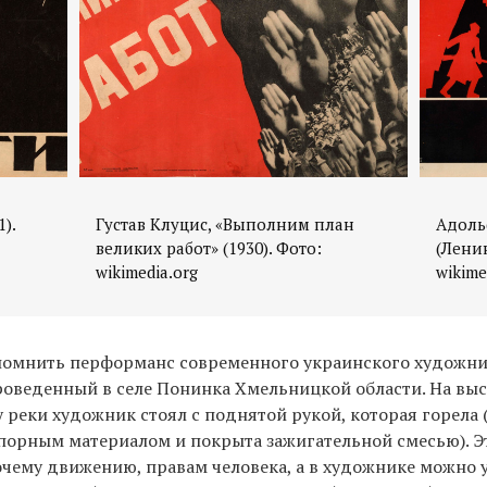
).
Густав Клуцис, «Выполним план
Адольф
великих работ» (1930). Фото:
(Ленин
wikimedia.org
wikime
спомнить перформанс современного украинского художни
роведенный в селе Понинка Хмельницкой области. На в
у реки художник стоял с поднятой рукой, которая горела 
порным материалом и покрыта зажигательной смесью). Э
очему движению, правам человека, а в художнике можно 