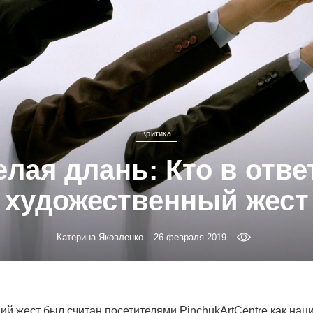
Критика
лая длань: Кто в отве
художественный жест
Катерина Яковленко
26 февраля 2019
й жест был считан посетителями PinchukArtCentre как нац