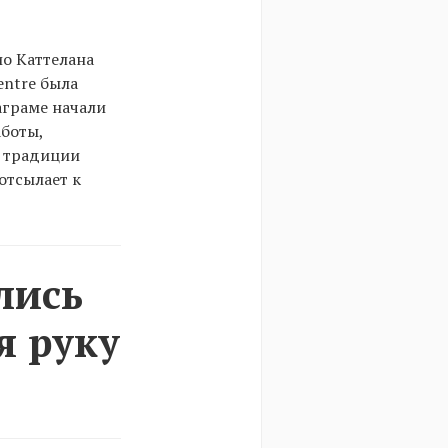
ио Каттелана
entre была
аграме начали
аботы,
й традиции
отсылает к
лись
я руку