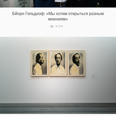
‘21
Бйорн Гельдхоф: «Мы хотим открыться разным
Фотопроект
мнениям»
6 279
Репортаж
Партнерский
материал
О
птичке
Рекламодателям