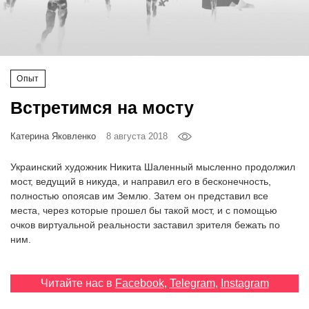
‘21
Фотопроект
Опыт
Репортаж
Встретимся на мосту
Партнерский
материал
Катерина Яковленко
8 августа 2018
Украинский художник Никита Шаленный мысленно продолжил
О
мост, ведущий в никуда, и направил его в бесконечность,
птичке
полностью опоясав им Землю. Затем он представил все
места, через которые прошел бы такой мост, и с помощью
Рекламодателям
очков виртуальной реальности заставил зрителя бежать по
ним.
Читайте нас в
Facebook
,
Telegram
,
Instagram