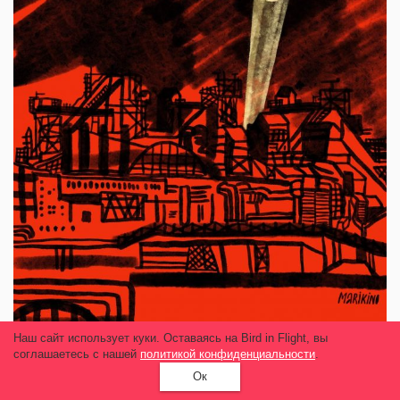
Наш сайт использует куки. Оставаясь на Bird in Flight, вы
соглашаетесь с нашей
политикой конфиденциальности
.
Опыт
«Я будто смотрю прямой репортаж из ада»
Ок
— дочь военного, сражающегося на