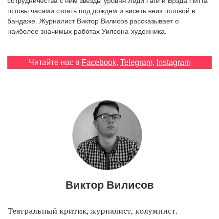
сотрудничества с ним звезды уровня Леди Гаги и Брэда Питта
готовы часами стоять под дождем и висеть вниз головой в
бандаже. Журналист Виктор Вилисов рассказывает о
наиболее значимых работах Уилсона-художника.
EN
UA
Читайте нас в
Facebook
,
Telegram
,
Instagram
Виктор Вилисов
Театральный критик, журналист, колумнист.