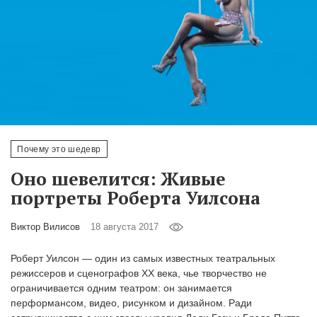
‘21
Фотопроект
Репортаж
Партнерский
материал
Почему это шедевр
О
Оно шевелится: Живые
птичке
портреты Роберта Уилсона
Рекламодателям
Виктор Вилисов
18 августа 2017
Роберт Уилсон — один из самых известных театральных
режиссеров и сценографов XX века, чье творчество не
ограничивается одним театром: он занимается
перформансом, видео, рисунком и дизайном. Ради