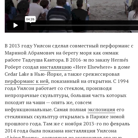
В 2013 году Уилсон сделал совместный перформанс с
Мариной Абрамович на берегу моря как оммаж
работе Тадеуша Кантора. В 2016-м по заказу Hermés
Роберт создал
инсталляцию
«Here Elsewhere» в доме
Cedar Lake в Нью-Йорке, а также срежиссировал
перформанс к ней
, показанный на открытии. С 1994
года Уилсон работает со стеклом, производя
непрозрачные скульптуры, большая часть которых
походит на чаши — опять же, совсем
нефункциональные. Самая полная
экспозиция
его
стеклянных скульптур открылась в Париже зимой
прошлого года. Там же с ноября 2013-го по февраль
2014 года была показана инсталляция Уилсона
«Living Rooms», состоящая из экспонатов его нью-