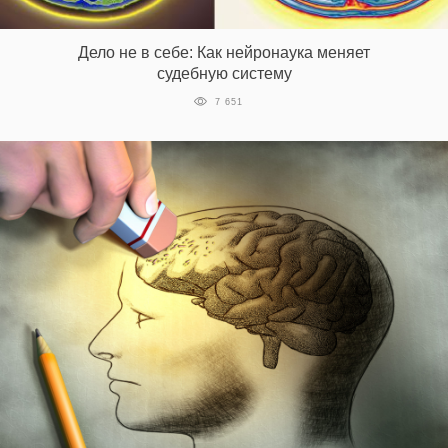
‘21
Дело не в себе: Как нейронаука меняет
Фотопроект
судебную систему
7 651
Репортаж
Партнерский
материал
О
птичке
Рекламодателям