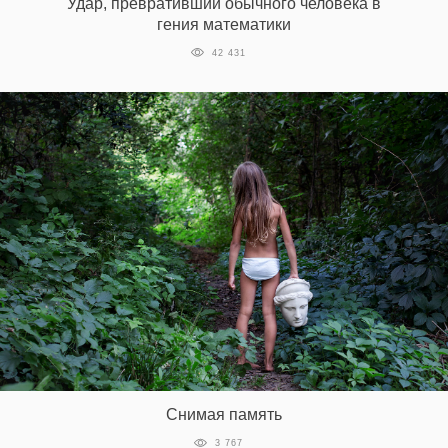
Удар, превративший обычного человека в
гения математики
42 431
Снимая память
3 767