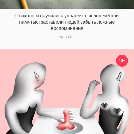
Психологи научились управлять человеческой
EN
UA
памятью: заставили людей забыть ложные
воспоминания
584
18+