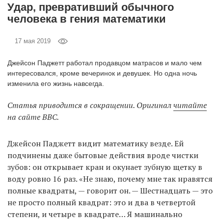
Удар, превративший обычного
‘21
человека в гения математики
Фотопроект
17 мая 2019
Репортаж
Джейсон Паджетт работал продавцом матрасов и мало чем
интересовался, кроме вечеринок и девушек. Но одна ночь
изменила его жизнь навсегда.
Партнерский
материал
Статья приводится в сокращении. Оригинал
читайте
на сайте BBC.
О
птичке
Джейсон Паджетт видит математику везде. Ей
подчинены даже бытовые действия вроде чистки
Рекламодателям
зубов: он открывает кран и окунает зубную щетку в
воду ровно 16 раз. «Не знаю, почему мне так нравятся
полные квадраты, — говорит он. — Шестнадцать — это
не просто полный квадрат: это и два в четвертой
степени, и четыре в квадрате… Я машинально