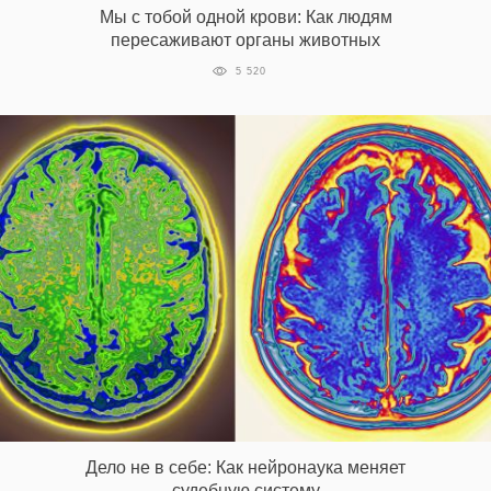
Мы с тобой одной крови: Как людям
пересаживают органы животных
5 520
EN
UA
Дело не в себе: Как нейронаука меняет
судебную систему