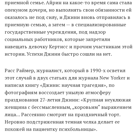
приемной семье. Айрин на какое-то время сама стала
опекуном дочери, но выполнять свои обязанности ей
оказалось не под силу, и Джини вновь отправилась в
приемную семью, а затем — в специализированные
государственные учреждения, под надзор
социальных работников, которые запретили
навещать девочку Кертисс и прочим участникам этой
истории. Успехи Джини быстро сошли на нет.
Расс Раймер, журналист, который в 1990-х осветил
этот случай в двух статьях для журнала New Yorker и
написал книгу «Джини: научная трагедия», по
фотографиям воссоздает унылую атмосферу
празднования 27-летия Джини: «Крупная неуклюжая
женщина с бессмысленным, „коровьим“ выражением
лица… Рассеянно смотрит на праздничный торт.
Неровно подстриженная темная челка делает ее
похожей на пациентку психбольницы».