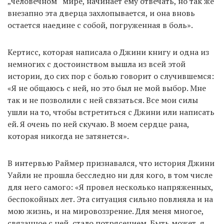
„человечном“ мире, начинает ему отвечать, но так же
внезапно эта дверца захлопывается, и она вновь
остается наедине с собой, погруженная в боль».
Кертисс, которая написала о Джини книгу и одна из
немногих с достоинством вышла из всей этой
истории, до сих пор с болью говорит о случившемся:
«Я не общаюсь с ней, но это был не мой выбор. Мне
так и не позволили с ней связаться. Все мои силы
ушли на то, чтобы встретиться с Джини или написать
ей. Я очень по ней скучаю. В моем сердце рана,
которая никогда не затянется».
В интервью Раймер признавался, что история Джини
Уайли не прошла бесследно ни для кого, в том числе
для него самого: «Я провел несколько напряженных,
беспокойных лет. Эта ситуация сильно повлияла и на
мою жизнь, и на мировоззрение. Для меня многое,
связанное с ней, стало потрясением. Быть может, я