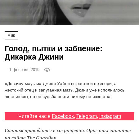
‘21
Фотопроект
Мир
Репортаж
Голод, пытки и забвение:
Партнерский
Дикарка Джини
материал
1 февраля 2019
О
птичке
«Девочку-маугли» Джини Уайли вырастили не звери, а
жестокий отец и запуганная мать. Джини уже исполнилось
шестьдесят, но ее судьба почти никому не известна.
Рекламодателям
Читайте нас в
Facebook
,
Telegram
,
Instagram
Статья приводится в сокращении. Оригинал
читайте
на сайте The Guardian.