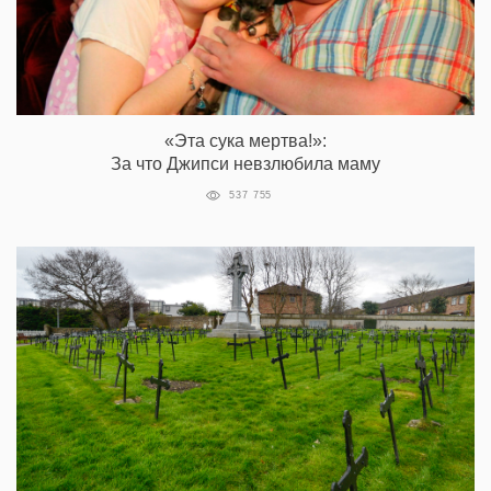
«Эта сука мертва!»:
За что Джипси невзлюбила маму
537 755