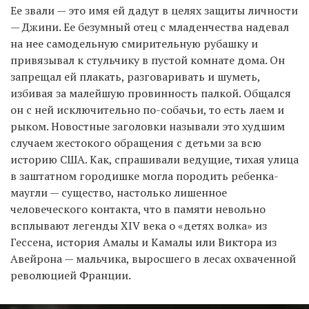
Ее звали — это имя ей дадут в целях защиты личности
— Джини. Ее безумный отец с младенчества надевал
на нее самодельную смирительную рубашку и
привязывал к стульчику в пустой комнате дома. Он
запрещал ей плакать, разговаривать и шуметь,
избивая за малейшую провинность палкой. Общался
он с ней исключительно по-собачьи, то есть лаем и
рыком. Новостные заголовки называли это худшим
случаем жестокого обращения с детьми за всю
историю США. Как, спрашивали ведущие, тихая улица
в заштатном городишке могла породить ребенка-
маугли — существо, настолько лишенное
человеческого контакта, что в памяти невольно
всплывают легенды XIV века о «детях волка» из
Гессена, история Амалы и Камалы или Виктора из
Авейрона — мальчика, выросшего в лесах охваченной
революцией Франции.