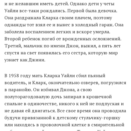
и не желавшим иметь детей. Однако дети у четы
Уайли все-таки рождались. Первой была девочка.
Она раздражала Кларка своим плачем, поэтому
однажды тот взял ее и вынес в холодный гараж. Она
заболела воспалением легких и вскоре умерла.
Второй ребенок погиб от врожденных осложнений.
Третий, мальчик по имени Джон, выжил, а пять лет
спустя на свет появилась его сестра, которую мир
узнает как Джини.
В 1958 году мать Кларка Уайли сбил пьяный
водитель, и Кларк, окончательно озверев, погрузился
в паранойю. Он избивал Джона, а свою
полуторагодовалую дочь запирал в крошечной
спальне в одиночестве, никого к ней не подпуская и
не давая ей двигаться. Все свое время она проводила
будучи привязанной к детскому стульчику-горшку
или находясь в проволочной клетке в смирительной