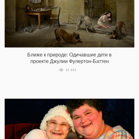
Ближе к природе: Одичавшие дети в
проекте Джулии Фулертон-Баттен
32 653