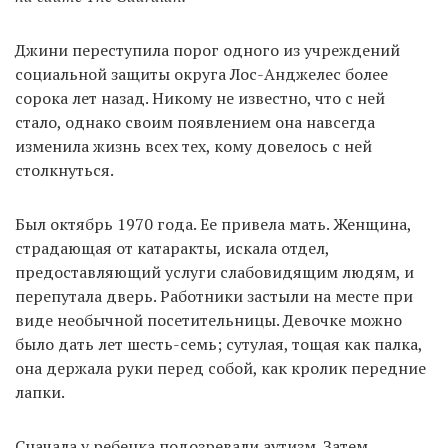
Джини переступила порог одного из учреждений
EN
UA
социальной защиты округа Лос-Анджелес более
сорока лет назад. Никому не известно, что с ней
стало, однако своим появлением она навсегда
изменила жизнь всех тех, кому довелось с ней
столкнуться.
Был октябрь 1970 года. Ее привела мать. Женщина,
страдающая от катаракты, искала отдел,
предоставляющий услуги слабовидящим людям, и
перепутала дверь. Работники застыли на месте при
виде необычной посетительницы. Девочке можно
было дать лет шесть-семь; сутулая, тощая как палка,
она держала руки перед собой, как кролик передние
лапки.
Сначала у ребенка подозревали аутизм. Затем