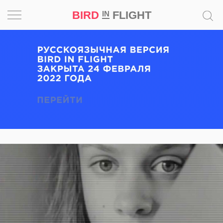
BIRD
FLIGHT
IN
Вдохновение
Почему
это
шедевр
Мир
Игра
Новости
Bird
in
Flight
Prize