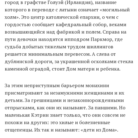
город в графстве Голуэй (Ирландия), название
которого в переводе с латыни означает «могильный
холм». Это центр католической епархии, о чем с
гордостью сообщает кафедральный собор, веками
возвышающийся над фабрикой и полем. Справа на
пути девочки находится ипподром Паркмор, где
судьба добытых тяжелым трудом шиллингов
решается минимальным перевесом. А слева от
дублинской дороги, за украшенной осколками стекла
каменной оградой, стоит Дом матери и ребенка.
За этим неприступным барьером монахини
присматривают за незамужними женщинами и их
детьми. За грешницами и незаконнорожденными
отпрысками, как они их называют. За павшими. Но
маленькая Кэтрин знает только, что они совсем не
похожи на других: это хилые и болезненные
отщепенцы. Их так и называют: «дети из Дома».