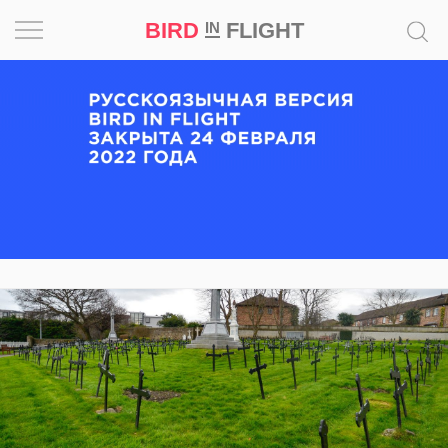
BIRD
FLIGHT
IN
Вдохновение
Почему
это
шедевр
Мир
Игра
Новости
Bird
in
Flight
Prize