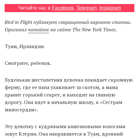
Читайте нас в
Facebook
,
Telegram
,
Instagram
Bird in Flight публикует сокращенный вариант статьи.
EN
UA
Оригинал
читайте
на сайте The New York Times.
Туам, Ирландия.
Смотрите, ребенок.
Худенькая шестилетняя девочка покидает скромную
ферму, где ее папа ухаживает за скотом, а мама
хранит горький секрет, и выходит на главную
дорогу. Она идет в начальную школу, к «Сестрам
милосердия».
Эту девочку с кудрявыми каштановыми волосами
зовут Кэтрин. Она направляется в Туам, древний