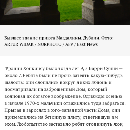
Бывшее здание приюта Магдалины, Дублин. Фото:
ARTUR WIDAK / NURPHOTO / AFP / East News
Фрэнни Хопкинсу было тогда лет 9, а Барри Суини —
около 7. Ребята были не прочь затеять какую-нибудь
шалость: они слонялись вокруг диких яблонь и
посматривали на заброшенный Дом, который
волновал их богатое воображение. Однажды осенью
в начале 1970-х мальчики отважились туда забраться.
Прыгая в зарослях в юго-западной части Дома, они
приземлились на бетонную плиту, ответившую им
эхом. Любопытство заставило ребят отодвинуть люк,