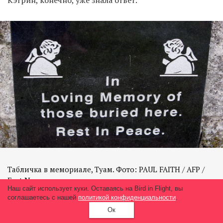
Кэтрин, конечно, уже знала ответ.
Табличка в мемориале, Туам. Фото: PAUL FAITH / AFP /
East News
Наш сайт использует куки. Оставаясь на Bird in Flight, вы
соглашаетесь с нашей
политикой конфиденциальности
.
Ок