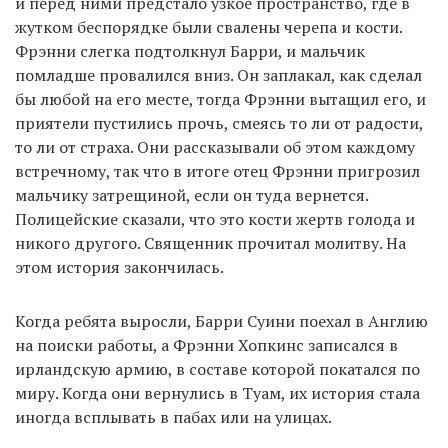
и перед ними предстало узкое пространство, где в
жутком беспорядке были свалены черепа и кости.
Фрэнни слегка подтолкнул Барри, и мальчик
помладше провалился вниз. Он заплакал, как сделал
бы любой на его месте, тогда Фрэнни вытащил его, и
приятели пустились прочь, смеясь то ли от радости,
то ли от страха. Они рассказывали об этом каждому
встречному, так что в итоге отец Фрэнни пригрозил
мальчику затрещиной, если он туда вернется.
Полицейские сказали, что это кости жертв голода и
никого другого. Священник прочитал молитву. На
этом история закончилась.
Когда ребята выросли, Барри Суини поехал в Англию
на поиски работы, а Фрэнни Хопкинс записался в
ирландскую армию, в составе которой покатался по
миру. Когда они вернулись в Туам, их история стала
иногда всплывать в пабах или на улицах.