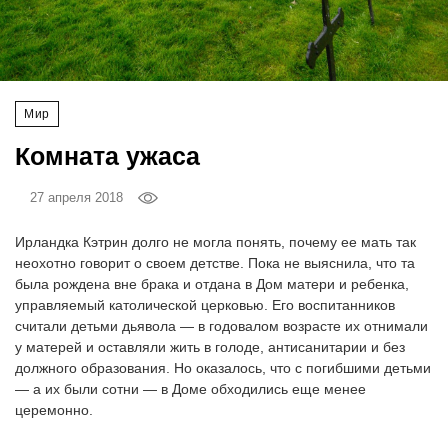
‘21
Фотопроект
Мир
Репортаж
Комната ужаса
Партнерский
материал
27 апреля 2018
Ирландка Кэтрин долго не могла понять, почему ее мать так
О
неохотно говорит о своем детстве. Пока не выяснила, что та
птичке
была рождена вне брака и отдана в Дом матери и ребенка,
управляемый католической церковью. Его воспитанников
Рекламодателям
считали детьми дьявола — в годовалом возрасте их отнимали
у матерей и оставляли жить в голоде, антисанитарии и без
должного образования. Но оказалось, что с погибшими детьми
— а их были сотни — в Доме обходились еще менее
церемонно.