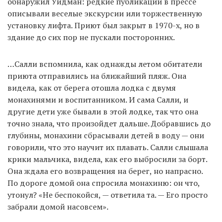
обнаружил Уидман: редкие публикации в прессе
описывали веселые экскурсии или торжественную
установку лифта. Приют был закрыт в 1970-х, но в
здание до сих пор не пускали посторонних.
…Салли вспомнила, как однажды летом обитатели
приюта отправились на ближайший пляж. Она
видела, как от берега отошла лодка с двумя
монахинями и воспитанником. И сама Салли, и
другие дети уже бывали в этой лодке, так что она
точно знала, что произойдет дальше. Добравшись до
глубины, монахини сбрасывали детей в воду — они
говорили, что это научит их плавать. Салли слышала
крики мальчика, видела, как его выбросили за борт.
Она ждала его возвращения на берег, но напрасно.
По дороге домой она спросила монахиню: он что,
утонул? «Не беспокойся, — ответила та. — Его просто
забрали домой насовсем».