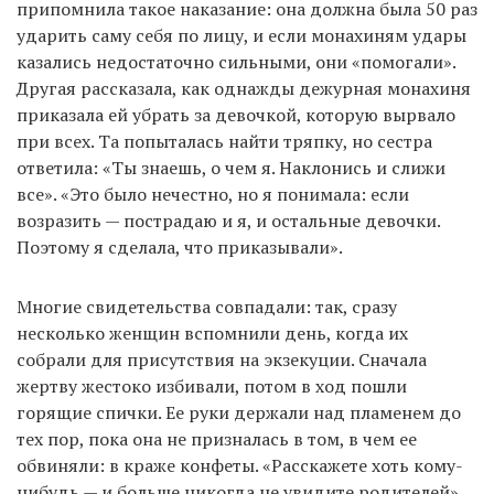
припомнила такое наказание: она должна была 50 раз
ударить саму себя по лицу, и если монахиням удары
казались недостаточно сильными, они «помогали».
Другая рассказала, как однажды дежурная монахиня
приказала ей убрать за девочкой, которую вырвало
при всех. Та попыталась найти тряпку, но сестра
ответила: «Ты знаешь, о чем я. Наклонись и слижи
все». «Это было нечестно, но я понимала: если
возразить — пострадаю и я, и остальные девочки.
Поэтому я сделала, что приказывали».
Многие свидетельства совпадали: так, сразу
несколько женщин вспомнили день, когда их
собрали для присутствия на экзекуции. Сначала
жертву жестоко избивали, потом в ход пошли
горящие спички. Ее руки держали над пламенем до
тех пор, пока она не призналась в том, в чем ее
обвиняли: в краже конфеты. «Расскажете хоть кому-
нибудь — и больше никогда не увидите родителей»,