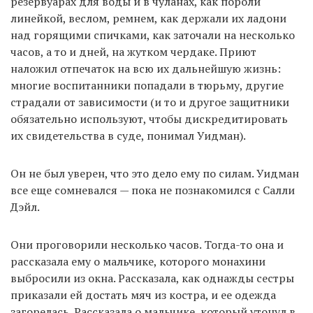
резервуарах для воды и в чуланах, как пороли
линейкой, веслом, ремнем, как держали их ладони
над горящими спичками, как заточали на несколько
часов, а то и дней, на жутком чердаке. Приют
наложил отпечаток на всю их дальнейшую жизнь:
многие воспитанники попадали в тюрьму, другие
страдали от зависимости (и то и другое защитники
обязательно используют, чтобы дискредитировать
их свидетельства в суде, понимал Уидман).
Он не был уверен, что это дело ему по силам. Уидман
все еще сомневался — пока не познакомился с Салли
Дэйл.
Они проговорили несколько часов. Тогда-то она и
рассказала ему о мальчике, которого монахини
выбросили из окна. Рассказала, как однажды сестры
приказали ей достать мяч из костра, и ее одежда
загорелась. Рассказала о мальчике, который утонул в