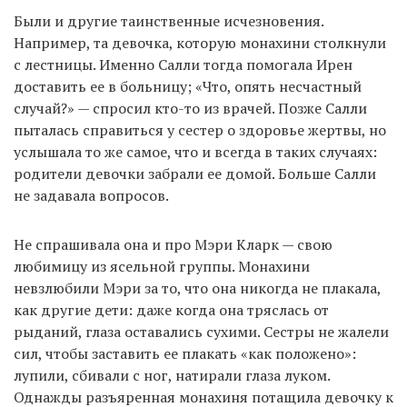
Были и другие таинственные исчезновения.
Например, та девочка, которую монахини столкнули
с лестницы. Именно Салли тогда помогала Ирен
доставить ее в больницу; «Что, опять несчастный
случай?» — спросил кто-то из врачей. Позже Салли
пыталась справиться у сестер о здоровье жертвы, но
услышала то же самое, что и всегда в таких случаях:
родители девочки забрали ее домой. Больше Салли
не задавала вопросов.
Не спрашивала она и про Мэри Кларк — свою
любимицу из ясельной группы. Монахини
невзлюбили Мэри за то, что она никогда не плакала,
как другие дети: даже когда она тряслась от
рыданий, глаза оставались сухими. Сестры не жалели
сил, чтобы заставить ее плакать «как положено»:
лупили, сбивали с ног, натирали глаза луком.
Однажды разъяренная монахиня потащила девочку к