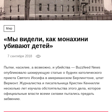
‘21
Фотопроект
Мир
Репортаж
«Мы видели, как монахини
Партнерский
убивают детей»
материал
7 сентября 2018
О
птичке
Пытки, насилие, а возможно, и убийства — Buzzfeed News
опубликовало шокирующую статью о буднях католического
приюта Святого Иосифа в американском Берлингтоне, штат
Рекламодателям
Вермонт. Журналистка и писательница Кристин Кеннилли
несколько лет изучала обстоятельства этого дела, которое
официальные власти всеми силами пытались предать
забвению.