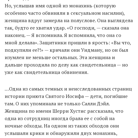
Но, услышав имя одной из монахинь (которую
особенно часто обвиняли в сексуальном насилии),
женщина вдруг замерла на полуслове. Она выглядела
так, будто ее хватил удар. «О господи, — сказала она
наконец. — Я вспомнила. Я вспомнила, что она со
мной делала». Защитники пришли в ярость: «Вы что,
подкупили ее?!» — кричали они Уидману, но он был
изумлен не меньше остальных. Эта женщина и
дальше проходила по делу как свидетельница — но
уже как свидетельница обвинения.
…Одна из самых темных и неисследованных страниц
истории приюта Святого Иосифа — дети, погибшие
там. О них упоминала не только Салли Дэйл.
Женщина по имени Шерри Хустис рассказала, что
одна из сотрудниц иногда брала ее с собой на
ночные обходы. На одном из таких обходов они
услышали крики и обнаружили двух монахинь,