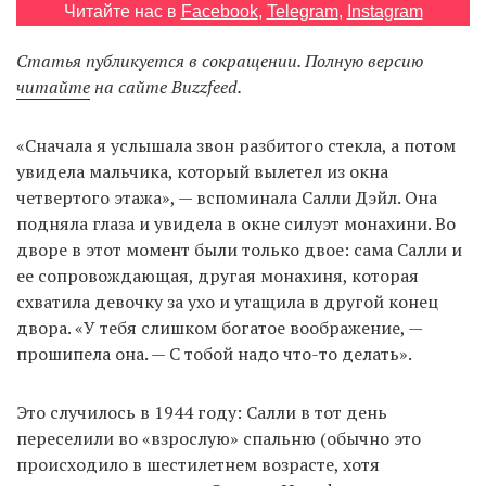
Читайте нас в
Facebook
,
Telegram
,
Instagram
Статья публикуется в сокращении. Полную версию
EN
UA
читайте
на сайте Buzzfeed.
«Сначала я услышала звон разбитого стекла, а потом
увидела мальчика, который вылетел из окна
четвертого этажа», — вспоминала Салли Дэйл. Она
подняла глаза и увидела в окне силуэт монахини. Во
дворе в этот момент были только двое: сама Салли и
ее сопровождающая, другая монахиня, которая
схватила девочку за ухо и утащила в другой конец
двора. «У тебя слишком богатое воображение, —
прошипела она. — С тобой надо что-то делать».
Это случилось в 1944 году: Салли в тот день
переселили во «взрослую» спальню (обычно это
происходило в шестилетнем возрасте, хотя