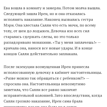
Ева вошла в комнату и замерла. Потом молча вышла.
Следующей зашла Ирен, но и она отказалась
исполнять наказание. Наконец вызвалась сестра
Мэри. Она хлестала Салли что есть мочи, по всему
телу, от шеи до лодыжек. Девочка изо всех сил
старалась сдержать слезы, но это только
раззадоривало монахиню. «Ты у меня заплачешь!» —
кричала она, нанося все новые удары. И в конце
концов Салли действительно заплакала.
После экзекуции возмущенная Ирен принесла
исполосованную девочку в кабинет настоятельницы.
«Разве можно так обращаться с ребенком?!» —
спросила она. Настоятельница невозмутимо
заметила, что Салли все равно закончит
исправительной колонией. Зато впоследствии, когда
Салли грозило наказание, Ирен сама брала
инициативу: раз уж она была не в силах