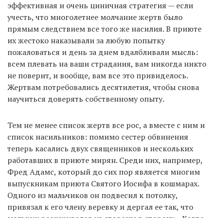
эффективная и очень циничная стратегия — если
учесть, что многолетнее молчание жертв было
прямым следствием все того же насилия. В приюте
их жестоко наказывали за любую попытку
пожаловаться и день за днем вдалбливали мысль:
всем плевать на ваши страдания, вам никогда никто
не поверит, и вообще, вам все это привиделось.
Жертвам потребовались десятилетия, чтобы снова
научиться доверять собственному опыту.
Тем не менее список жертв все рос, а вместе с ним и
список насильников: помимо сестер обвинения
теперь касались двух священников и нескольких
работавших в приюте мирян. Среди них, например,
Фред Адамс, который до сих пор является многим
выпускникам приюта Святого Иосифа в кошмарах.
Одного из мальчиков он подвесил к потолку,
привязал к его члену веревку и дергал ее так, что