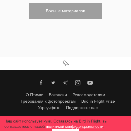
Больше материалов
О Птичке
Вакансии
Рекламодателям
Требования к фотопроектам
Bird in Flight Prize
Укрсучфото
Поддержите нас
Любое использование материалов допускается только с согласия
Наш сайт использует куки. Оставаясь на Bird in Flight, вы
редакции
.
© 2026, Bird In Flight.
соглашаетесь с нашей
политикой конфиденциальности
.