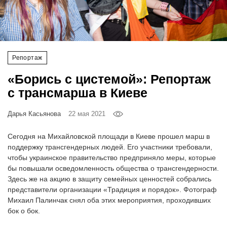
‘21
Фотопроект
Репортаж
Репортаж
«Борись с цистемой»: Репортаж
Партнерский
с трансмарша в Киеве
материал
Дарья Касьянова
22 мая 2021
О
птичке
Сегодня на Михайловской площади в Киеве прошел марш в
поддержку трансгендерных людей. Его участники требовали,
чтобы украинское правительство предприняло меры, которые
Рекламодателям
бы повышали осведомленность общества о трансгендерности.
Здесь же на акцию в защиту семейных ценностей собрались
представители организации «Традиция и порядок». Фотограф
Михаил Палинчак снял оба этих мероприятия, проходивших
бок о бок.