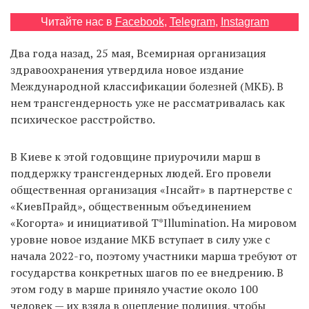
Читайте нас в
Facebook
,
Telegram
,
Instagram
EN
UA
Два года назад, 25 мая, Всемирная организация
здравоохранения утвердила новое издание
Международной классификации болезней (МКБ). В
нем трансгендерность уже не рассматривалась как
психическое расстройство.
В Киеве к этой годовщине приурочили марш в
поддержку трансгендерных людей. Его провели
общественная организация «Інсайт» в партнерстве с
«КиевПрайд», общественным объединением
«Когорта» и инициативой T*Illumination. На мировом
уровне новое издание МКБ вступает в силу уже с
начала 2022-го, поэтому участники марша требуют от
государства конкретных шагов по ее внедрению. В
этом году в марше приняло участие около 100
человек — их взяла в оцепление полиция, чтобы