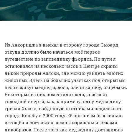
Из Анкориджа я выехал в сторону города Сьюард,
откуда должно было начаться моё первое
путешествие по заповеднику фьордов. По пути я
остановился на несколько часов в Центре охраны
дикой природы Аляски, где можно увидеть многих
животных. Здесь на больших участках под открытым
небом живут медведи, лоси, олени карибу, овцебыки.
Некоторых из них поместили сюда, спасая от
голодной смерти, как, к примеру, одну медведицу
гризли Хьюго, найденную охотниками недалеко от
города Коцебу в 2000 году. Её организм был сильно
истощён и обезвожен, а лапы изранены иголками
дикобразов. После того как медведицу доставили в