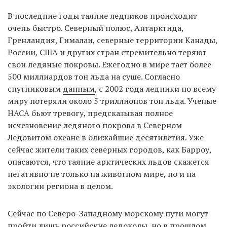
В последние годы таяние ледников происходит
очень быстро. Северный полюс, Антарктида,
Гренландия, Гималаи, северные территории Канады,
России, США и других стран стремительно теряют
свои ледяные покровы. Ежегодно в мире тает более
500 миллиардов тон льда на суше. Согласно
спутниковым
данным
, с 2002 года ледники по всему
миру потеряли около 5 триллионов тон льда. Ученые
НАСА бьют тревогу, предсказывая полное
исчезновение ледяного покрова в Северном
Ледовитом океане в ближайшие десятилетия. Уже
сейчас жители таких северных городов, как Барроу,
опасаются, что таяние арктических льдов скажется
негативно не только на животном мире, но и на
экологии региона в целом.
Сейчас по Северо-Западному морскому пути могут
пройти лишь российские ледоколы, но в прошлом