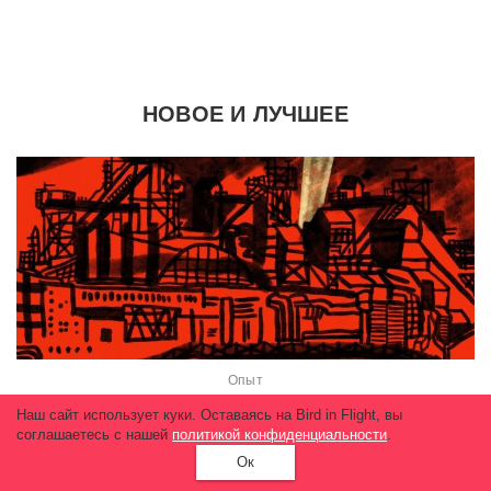
НОВОЕ И ЛУЧШЕЕ
Опыт
«Я будто смотрю прямой репортаж из ада»
Наш сайт использует куки. Оставаясь на Bird in Flight, вы
— дочь военного, сражающегося на
соглашаетесь с нашей
политикой конфиденциальности
.
Азовстали
Ок
39 296