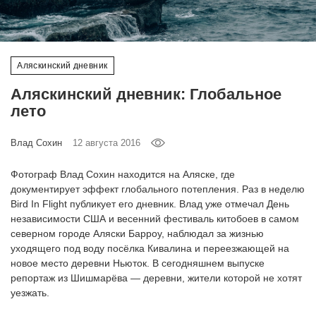
‘21
Фотопроект
Аляскинский дневник
Репортаж
Аляскинский дневник: Глобальное
лето
Партнерский
материал
Влад Сохин
12 августа 2016
О
Фотограф Влад Сохин находится на Аляске, где
птичке
документирует эффект глобального потепления. Раз в неделю
Bird In Flight публикует его дневник. Влад уже отмечал День
независимости США и весенний фестиваль китобоев в самом
Рекламодателям
северном городе Аляски Барроу, наблюдал за жизнью
уходящего под воду посёлка Кивалина и переезжающей на
новое место деревни Ньюток. В сегодняшнем выпуске
репортаж из Шишмарёва — деревни, жители которой не хотят
уезжать.