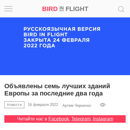
BIRD
FLIGHT
IN
Вдохновение
Почему
это
шедевр
Мир
Игра
Объявлены семь лучших зданий
Европы за последние два года
Новости
16 февраля 2022
Новости
Артем Черничко
Bird
in
Читайте нас в
Facebook
,
Telegram
,
Instagram
Flight
Prize