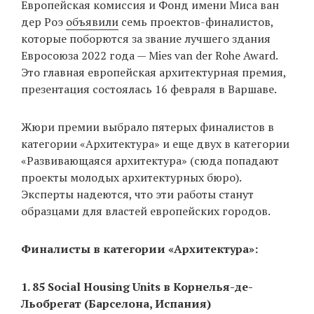
Европейская комиссия и Фонд имени Миса ван
‘21
дер Роэ
объявили
семь проектов-финалистов,
которые поборются за звание лучшего здания
Фотопроект
Евросоюза 2022 года — Mies van der Rohe Award.
Это главная европейская архитектурная премия,
Репортаж
презентация состоялась 16 февраля в Варшаве.
Партнерский
Жюри премии выбрало пятерых финалистов в
материал
категории «Архитектура» и еще двух в категории
«Развивающаяся архитектура» (сюда попадают
О
проекты молодых архитектурных бюро).
птичке
Эксперты надеются, что эти работы станут
образцами для властей европейских городов.
Рекламодателям
Финалисты в категории «Архитектура»:
1. 85 Social Housing Units в Корнелья-де-
Льобрегат (Барселона, Испания)