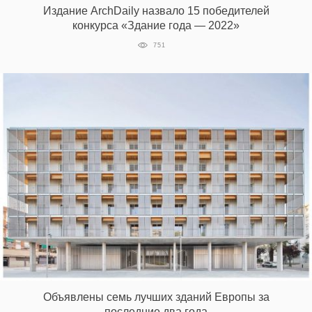
Издание ArchDaily назвало 15 победителей
конкурса «Здание года — 2022»
751
EN
UA
Объявлены семь лучших зданий Европы за
последние два года