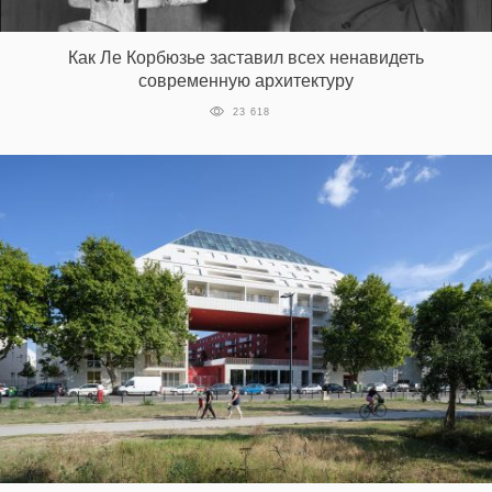
‘21
Как Ле Корбюзье заставил всех ненавидеть
Фотопроект
современную архитектуру
23 618
Репортаж
Партнерский
материал
О
птичке
Рекламодателям