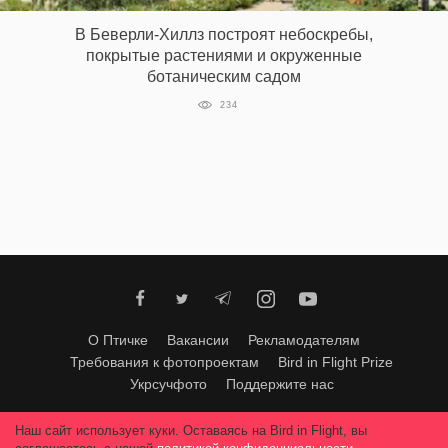
В Беверли-Хиллз построят небоскребы,
покрытые растениями и окруженные
ботаническим садом
234
О Птичке
Вакансии
Рекламодателям
Требования к фотопроектам
Bird in Flight Prize
Укрсучфото
Поддержите нас
Любое использование материалов допускается только с согласия
Наш сайт использует куки. Оставаясь на Bird in Flight, вы
редакции
.
© 2026, Bird In Flight.