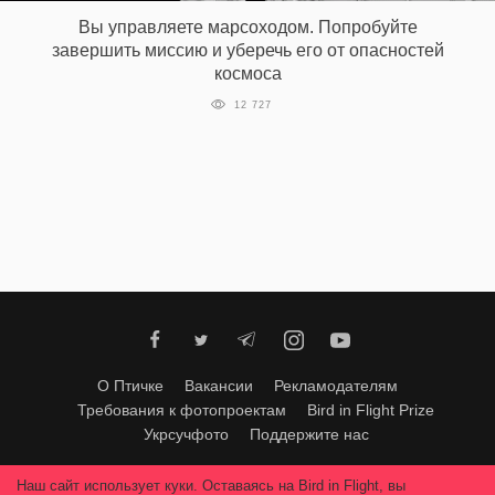
‘21
Вы управляете марсоходом. Попробуйте
завершить миссию и уберечь его от опасностей
космоса
Фотопроект
12 727
Репортаж
Партнерский
материал
О
птичке
Рекламодателям
О Птичке
Вакансии
Рекламодателям
Требования к фотопроектам
Bird in Flight Prize
Укрсучфото
Поддержите нас
Любое использование материалов допускается только с согласия
Наш сайт использует куки. Оставаясь на Bird in Flight, вы