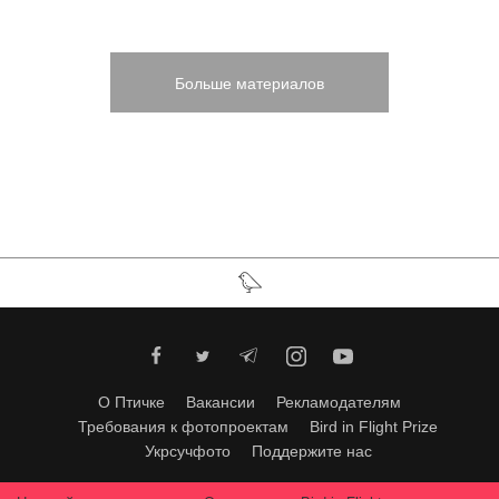
Больше материалов
О Птичке
Вакансии
Рекламодателям
Требования к фотопроектам
Bird in Flight Prize
Укрсучфото
Поддержите нас
Любое использование материалов допускается только с согласия