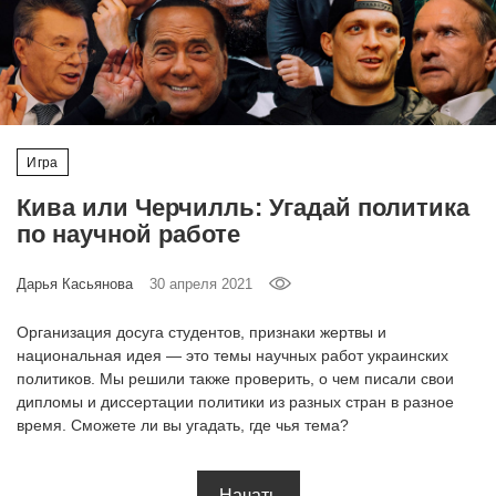
‘21
Фотопроект
Репортаж
Игра
Партнерский
Кива или Черчилль: Угадай политика
материал
по научной работе
О
Дарья Касьянова
30 апреля 2021
птичке
Организация досуга студентов, признаки жертвы и
Рекламодателям
национальная идея — это темы научных работ украинских
политиков. Мы решили также проверить, о чем писали свои
дипломы и диссертации политики из разных стран в разное
время. Сможете ли вы угадать, где чья тема?
Начать