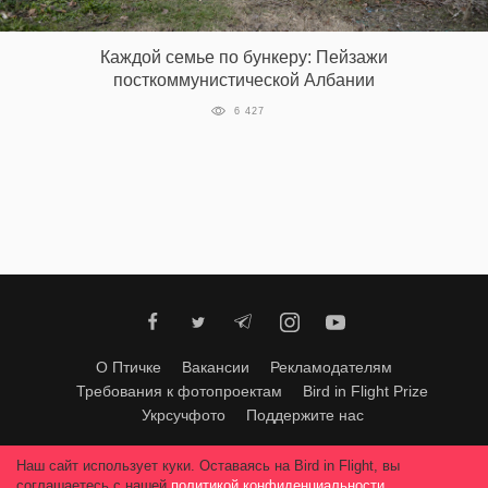
‘21
Каждой семье по бункеру: Пейзажи
Фотопроект
посткоммунистической Албании
6 427
Репортаж
Партнерский
материал
О
птичке
Рекламодателям
О Птичке
Вакансии
Рекламодателям
Требования к фотопроектам
Bird in Flight Prize
Укрсучфото
Поддержите нас
Любое использование материалов допускается только с согласия
Наш сайт использует куки. Оставаясь на Bird in Flight, вы
редакции
.
© 2026, Bird In Flight.
соглашаетесь с нашей
политикой конфиденциальности
.