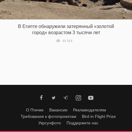
‘21
Фотопроект
В Египте обнаружили затерянный «золотой
город» возрастом 3 тысячи лет
Репортаж
33 523
Партнерский
материал
О
птичке
Рекламодателям
О Птичке
Вакансии
Рекламодателям
Требования к фотопроектам
Bird in Flight Prize
Укрсучфото
Поддержите нас