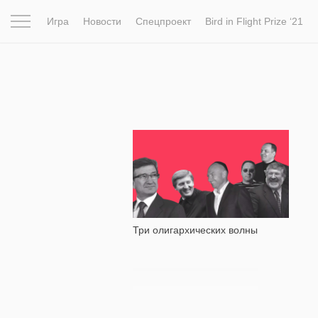
Игра
Новости
Спецпроект
Bird in Flight Prize ‘21
Вдохновение
Почему это шедевр
Мир
Фотопрое
908
Три олигархических волны