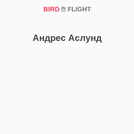
BIRD
FLIGHT
IN
кт
Репортаж
Андрес Аслунд