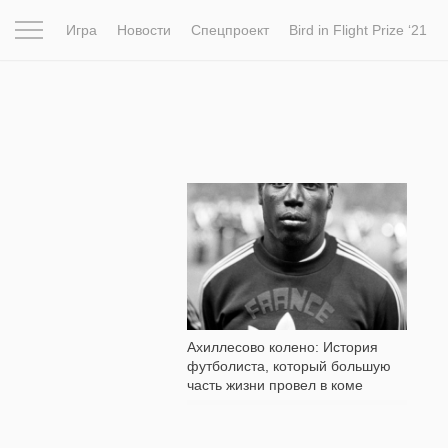
Игра
Новости
Спецпроект
Bird in Flight Prize ‘21
Вдохновение
Почему это шедевр
Мир
Фотопрое
48 529
Ахиллесово колено: История
футболиста, который большую
часть жизни провел в коме