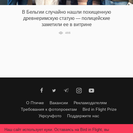
‘21
В Бельгии случайно нашли похищенную
древнеримскую статую — полицейские
Фотопроект
заметили ее в витрине
466
Репортаж
Партнерский
материал
О
птичке
Рекламодателям
О Птичке
Вакансии
Рекламодателям
Требования к фотопроектам
Bird in Flight Prize
Укрсучфото
Поддержите нас
Любое использование материалов допускается только с согласия
Наш сайт использует куки. Оставаясь на Bird in Flight, вы