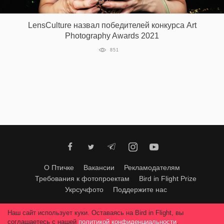
‘21
LensCulture назвал победителей конкурса Art
Фотопроект
Photography Awards 2021
851
Репортаж
Партнерский
материал
О
птичке
Рекламодателям
О Птичке
Вакансии
Рекламодателям
Требования к фотопроектам
Bird in Flight Prize
Укрсучфото
Поддержите нас
Любое использование материалов допускается только с согласия
Наш сайт использует куки. Оставаясь на Bird in Flight, вы
редакции
.
© 2026, Bird In Flight.
соглашаетесь с нашей
политикой конфиденциальности
.