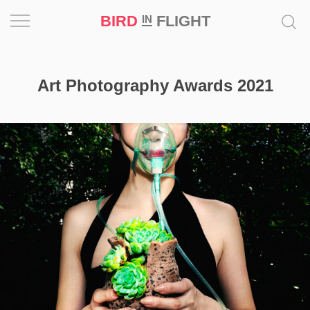
BIRD
FLIGHT
IN
Вдохновение
Art Photography Awards 2021
Почему
это
шедевр
Мир
Игра
Новости
Bird
in
Flight
Prize